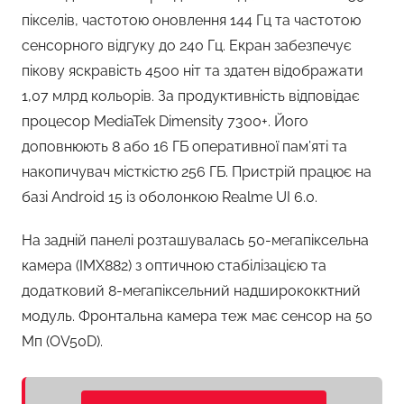
пікселів, частотою оновлення 144 Гц та частотою
сенсорного відгуку до 240 Гц. Екран забезпечує
пікову яскравість 4500 ніт та здатен відображати
1,07 млрд кольорів. За продуктивність відповідає
процесор MediaTek Dimensity 7300+. Його
доповнюють 8 або 16 ГБ оперативної пам’яті та
накопичувач місткістю 256 ГБ. Пристрій працює на
базі Android 15 із оболонкою Realme UI 6.0.
На задній панелі розташувалась 50-мегапіксельна
камера (IMX882) з оптичною стабілізацією та
додатковий 8-мегапіксельний надширококктний
модуль. Фронтальна камера теж має сенсор на 50
Мп (OV50D).