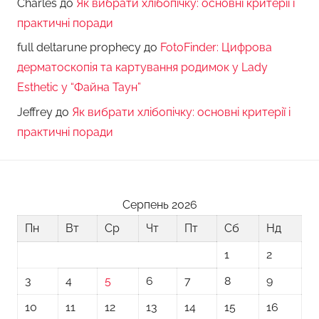
Charles
до
Як вибрати хлібопічку: основні критерії і
практичні поради
full deltarune prophecy
до
FotoFinder: Цифрова
дерматоскопія та картування родимок у Lady
Esthetic у “Файна Таун”
Jeffrey
до
Як вибрати хлібопічку: основні критерії і
практичні поради
Серпень 2026
Пн
Вт
Ср
Чт
Пт
Сб
Нд
1
2
3
4
5
6
7
8
9
10
11
12
13
14
15
16