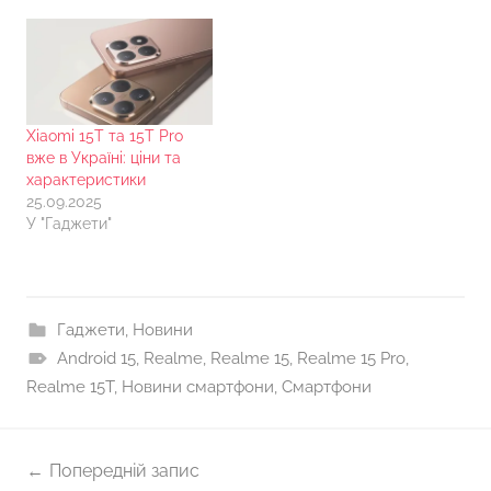
Xiaomi 15Т та 15Т Pro
вже в Україні: ціни та
характеристики
25.09.2025
У "Гаджети"
Гаджети
,
Новини
Android 15
,
Realme
,
Realme 15
,
Realme 15 Pro
,
Realme 15T
,
Новини смартфони
,
Смартфони
Навігація
Попередній запис
записів