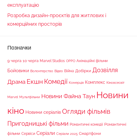
експлуатацію
Розробка дизайн-проєктів для житлових і
комерційних просторів
Позначки
9 черга
10 черга
Marvel Studios
Анімаційні фільми
OPPO
Дозвілля
Бойовики
Війна
Добірки
Волонтерство
Відео
Комедії
Екшн
Драма
Комплекс
Комерція
Кіновсесвіт
Новини
Новини Файна Таун
Marvel
Мультфільми
кіно
Огляди фільмів
Новини серіалів
Пригодницькі фільми
Романтичні
Романтичні комедії
Серіали
фільми
Сервіси
Смартфони
Серіали 2025