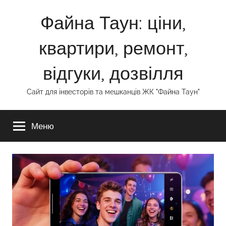
Перейти
Файна Таун: ціни,
до
вмісту
квартири, ремонт,
відгуки, дозвілля
Сайт для інвесторів та мешканців ЖК "Файна Таун"
Меню