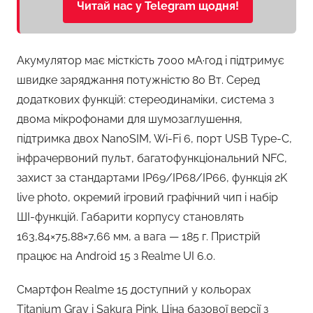
Читай нас у Telegram щодня!
Акумулятор має місткість 7000 мА·год і підтримує
швидке заряджання потужністю 80 Вт. Серед
додаткових функцій: стереодинаміки, система з
двома мікрофонами для шумозаглушення,
підтримка двох NanoSIM, Wi-Fi 6, порт USB Type-C,
інфрачервоний пульт, багатофункціональний NFC,
захист за стандартами IP69/IP68/IP66, функція 2K
live photo, окремий ігровий графічний чип і набір
ШІ-функцій. Габарити корпусу становлять
163,84×75,88×7,66 мм, а вага — 185 г. Пристрій
працює на Android 15 з Realme UI 6.0.
Смартфон Realme 15 доступний у кольорах
Titanium Gray і Sakura Pink. Ціна базової версії з