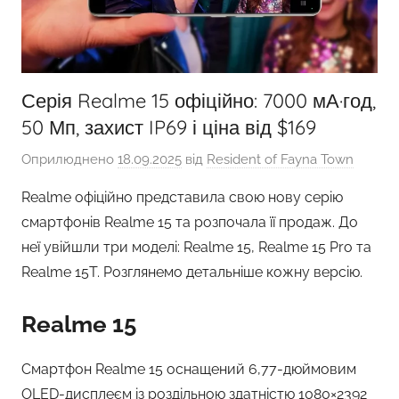
Серія Realme 15 офіційно: 7000 мА·год,
50 Мп, захист IP69 і ціна від $169
Оприлюднено
18.09.2025
від
Resident of Fayna Town
Realme офіційно представила свою нову серію
смартфонів Realme 15 та розпочала її продаж. До
неї увійшли три моделі: Realme 15, Realme 15 Pro та
Realme 15T. Розглянемо детальніше кожну версію.
Realme 15
Смартфон Realme 15 оснащений 6,77-дюймовим
OLED-дисплеєм із роздільною здатністю 1080×2392