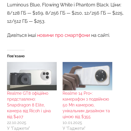
Luminous Blue, Flowing White і Phantom Black. Ціни:
8/128 ГБ — $169, 8/256 ГБ — $210, 12/256 ГБ — $225,
12/512 ГБ — $253.
Дивіться інші
новини про смартфони
на сайті.
Пов’язано
Realme GT8 офіційно
Realme 14 Pro+:
представлено:
камерафон з подвійною
Snapdragon 8 Elite,
50 Мп камерою,
камера від Ricoh і ціна
унікальним дизайном та
від $407
ціною від $355
22.10.2025
10.01.2025
У "Гаджети"
У "Гаджети"