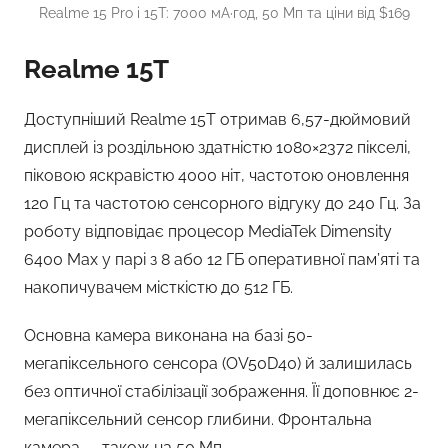
Realme 15 Pro і 15T: 7000 мА·год, 50 Мп та ціни від $169
Realme 15T
Доступніший Realme 15T отримав 6,57-дюймовий
дисплей із роздільною здатністю 1080×2372 пікселі,
піковою яскравістю 4000 ніт, частотою оновлення
120 Гц та частотою сенсорного відгуку до 240 Гц. За
роботу відповідає процесор MediaTek Dimensity
6400 Max у парі з 8 або 12 ГБ оперативної пам’яті та
накопичувачем місткістю до 512 ГБ.
Основна камера виконана на базі 50-
мегапіксельного сенсора (OV50D40) й залишилась
без оптичної стабілізації зображення. Її доповнює 2-
мегапіксельний сенсор глибини. Фронтальна
камера — також на 50 Мп.