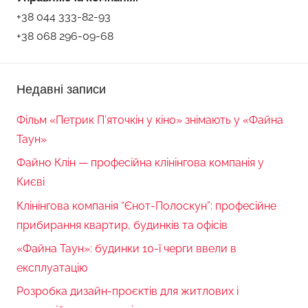
+38 044 333-82-93
+38 068 296-09-68
Недавні записи
Фільм «Петрик П’яточкін у кіно» знімають у «Файна
Таун»
Файно Клін — професійна клінінгова компанія у
Києві
Клінінгова компанія “Єнот-Полоскун”: професійне
прибирання квартир, будинків та офісів
«Файна Таун»: будинки 10-ї черги ввели в
експлуатацію
Розробка дизайн-проєктів для житлових і