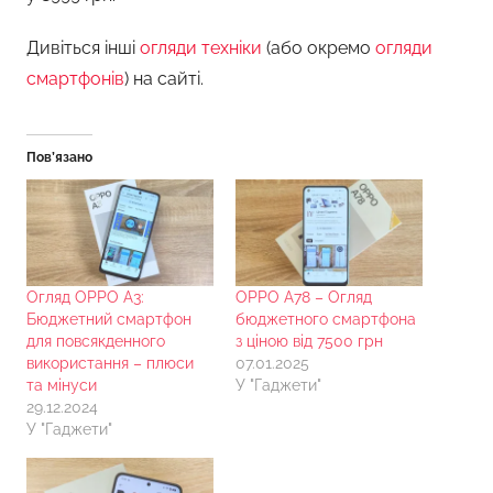
Дивіться інші
огляди техніки
(або окремо
огляди
смартфонів
) на сайті.
Пов’язано
Огляд OPPO A3:
OPPO A78 – Огляд
Бюджетний смартфон
бюджетного смартфона
для повсякденного
з ціною від 7500 грн
використання – плюси
07.01.2025
та мінуси
У "Гаджети"
29.12.2024
У "Гаджети"