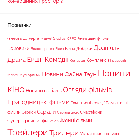
комерційних просторів
Позначки
9 черга
10 черга
Marvel Studios
Анімаційні фільми
OPPO
Дозвілля
Бойовики
Війна
Добірки
Волонтерство
Відео
Комедії
Екшн
Драма
Комплекс
Комерція
Кіновсесвіт
Новини
Новини Файна Таун
Marvel
Мультфільми
кіно
Огляди фільмів
Новини серіалів
Пригодницькі фільми
Романтичні
Романтичні комедії
Серіали
фільми
Сервіси
Смартфони
Серіали 2025
Сімейні фільми
Супергеройські фільми
Трейлери
Трилери
Українські фільми