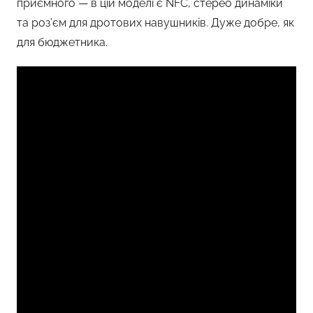
приємного — в цій моделі є NFC, стерео динаміки
та роз’єм для дротових навушників. Дуже добре, як
для бюджетника.