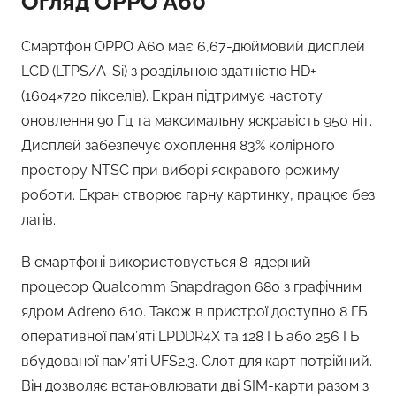
Огляд OPPO A60
Смартфон OPPO A60 має 6,67-дюймовий дисплей
LCD (LTPS/A-Si) з роздільною здатністю HD+
(1604×720 пікселів). Екран підтримує частоту
оновлення 90 Гц та максимальну яскравість 950 ніт.
Дисплей забезпечує охоплення 83% колірного
простору NTSC при виборі яскравого режиму
роботи. Екран створює гарну картинку, працює без
лагів.
В смартфоні використовується 8-ядерний
процесор Qualcomm Snapdragon 680 з графічним
ядром Adreno 610. Також в пристрої доступно 8 ГБ
оперативної пам’яті LPDDR4X та 128 ГБ або 256 ГБ
вбудованої пам’яті UFS2.3. Слот для карт потрійний.
Він дозволяє встановлювати дві SIM-карти разом з