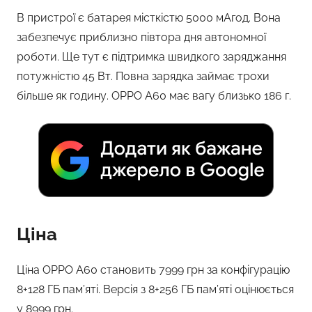
В пристрої є батарея місткістю 5000 мАгод. Вона
забезпечує приблизно півтора дня автономної
роботи. Ще тут є підтримка швидкого заряджання
потужністю 45 Вт. Повна зарядка займає трохи
більше як годину. OPPO A60 має вагу близько 186 г.
Ціна
Ціна OPPO A60 становить 7999 грн за конфігурацію
8+128 ГБ пам’яті. Версія з 8+256 ГБ пам’яті оцінюється
у 8999 грн.