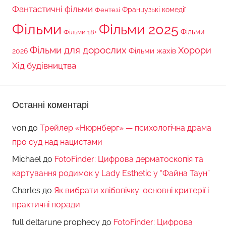
Фантастичні фільми
Французькі комедії
Фентезі
Фільми
Фільми 2025
Фільми 18+
Фільми
Фільми для дорослих
Хорори
Фільми жахів
2026
Хід будівництва
Останні коментарі
von
до
Трейлер «Нюрнберг» — психологічна драма
про суд над нацистами
Michael
до
FotoFinder: Цифрова дерматоскопія та
картування родимок у Lady Esthetic у “Файна Таун”
Charles
до
Як вибрати хлібопічку: основні критерії і
практичні поради
full deltarune prophecy
до
FotoFinder: Цифрова