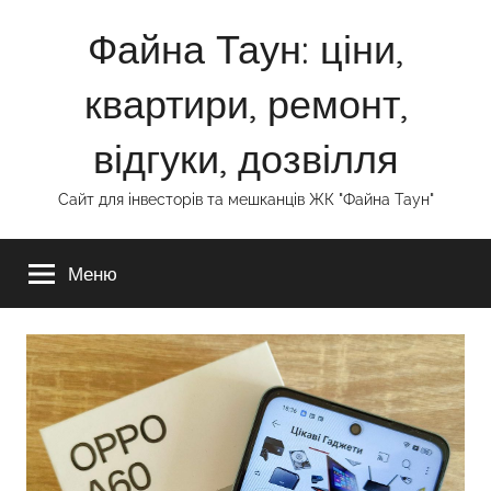
Перейти
Файна Таун: ціни,
до
вмісту
квартири, ремонт,
відгуки, дозвілля
Сайт для інвесторів та мешканців ЖК "Файна Таун"
Меню