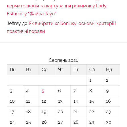
дерматоскопія та картування родимок у Lady
Esthetic у “Файна Таун”
Jeffrey
до
Як вибрати хлібопічку: основні критерії і
практичні поради
Серпень 2026
Пн
Вт
Ср
Чт
Пт
Сб
Нд
1
2
3
4
5
6
7
8
9
10
11
12
13
14
15
16
17
18
19
20
21
22
23
24
25
26
27
28
29
30