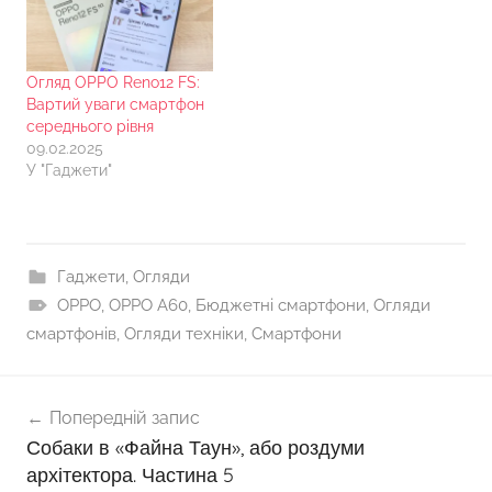
Огляд OPPO Reno12 FS:
Вартий уваги смартфон
середнього рівня
09.02.2025
У "Гаджети"
Гаджети
,
Огляди
OPPO
,
OPPO A60
,
Бюджетні смартфони
,
Огляди
смартфонів
,
Огляди техніки
,
Смартфони
Навігація
Попередній запис
записів
Собаки в «Файна Таун», або роздуми
архітектора. Частина 5