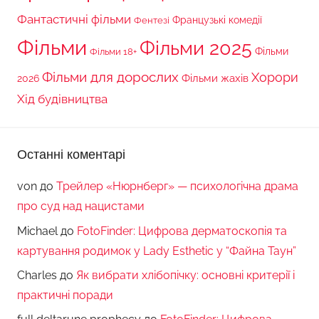
Фантастичні фільми
Французькі комедії
Фентезі
Фільми
Фільми 2025
Фільми 18+
Фільми
Фільми для дорослих
Хорори
Фільми жахів
2026
Хід будівництва
Останні коментарі
von
до
Трейлер «Нюрнберг» — психологічна драма
про суд над нацистами
Michael
до
FotoFinder: Цифрова дерматоскопія та
картування родимок у Lady Esthetic у “Файна Таун”
Charles
до
Як вибрати хлібопічку: основні критерії і
практичні поради