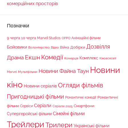
комерційних просторів
Позначки
9 черга
10 черга
Marvel Studios
Анімаційні фільми
OPPO
Дозвілля
Бойовики
Війна
Добірки
Волонтерство
Відео
Комедії
Екшн
Драма
Комплекс
Комерція
Кіновсесвіт
Новини
Новини Файна Таун
Marvel
Мультфільми
кіно
Огляди фільмів
Новини серіалів
Пригодницькі фільми
Романтичні
Романтичні комедії
Серіали
фільми
Сервіси
Смартфони
Серіали 2025
Сімейні фільми
Супергеройські фільми
Трейлери
Трилери
Українські фільми