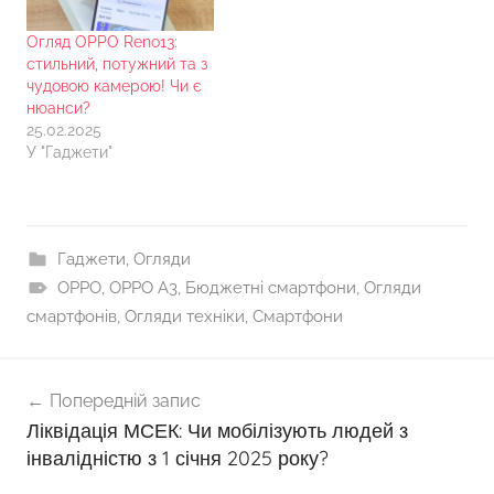
Огляд OPPO Reno13:
стильний, потужний та з
чудовою камерою! Чи є
нюанси?
25.02.2025
У "Гаджети"
Гаджети
,
Огляди
OPPO
,
OPPO A3
,
Бюджетні смартфони
,
Огляди
смартфонів
,
Огляди техніки
,
Смартфони
Навігація
Попередній запис
записів
Ліквідація МСЕК: Чи мобілізують людей з
інвалідністю з 1 січня 2025 року?