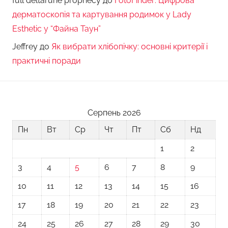
full deltarune prophecy
до
FotoFinder: Цифрова
дерматоскопія та картування родимок у Lady
Esthetic у “Файна Таун”
Jeffrey
до
Як вибрати хлібопічку: основні критерії і
практичні поради
Серпень 2026
Пн
Вт
Ср
Чт
Пт
Сб
Нд
1
2
3
4
5
6
7
8
9
10
11
12
13
14
15
16
17
18
19
20
21
22
23
24
25
26
27
28
29
30