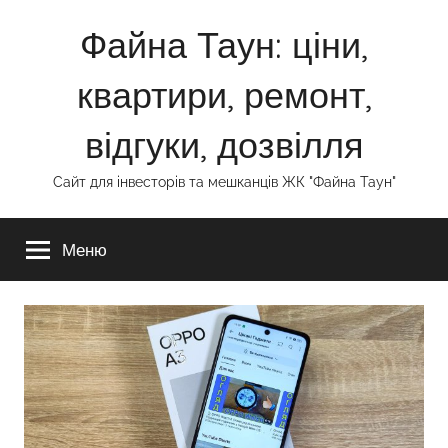
Перейти
Файна Таун: ціни,
до
вмісту
квартири, ремонт,
відгуки, дозвілля
Сайт для інвесторів та мешканців ЖК "Файна Таун"
Меню