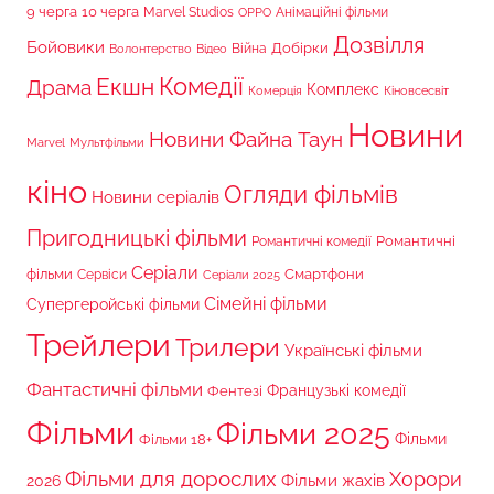
9 черга
10 черга
Marvel Studios
Анімаційні фільми
OPPO
Дозвілля
Бойовики
Війна
Добірки
Волонтерство
Відео
Комедії
Екшн
Драма
Комплекс
Комерція
Кіновсесвіт
Новини
Новини Файна Таун
Marvel
Мультфільми
кіно
Огляди фільмів
Новини серіалів
Пригодницькі фільми
Романтичні
Романтичні комедії
Серіали
фільми
Сервіси
Смартфони
Серіали 2025
Сімейні фільми
Супергеройські фільми
Трейлери
Трилери
Українські фільми
Фантастичні фільми
Французькі комедії
Фентезі
Фільми
Фільми 2025
Фільми 18+
Фільми
Фільми для дорослих
Хорори
Фільми жахів
2026