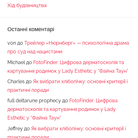
Хід будівництва
Останні коментарі
von
до
Трейлер «Нюрнберг» — психологічна драма
про суд над нацистами
Michael
до
FotoFinder: Цифрова дерматоскопія та
картування родимок у Lady Esthetic у “Файна Таун”
Charles
до
Як вибрати хлібопічку: основні критерії і
практичні поради
full deltarune prophecy
до
FotoFinder: Цифрова
дерматоскопія та картування родимок у Lady
Esthetic у “Файна Таун”
Jeffrey
до
Як вибрати хлібопічку: основні критерії і
практичні поради