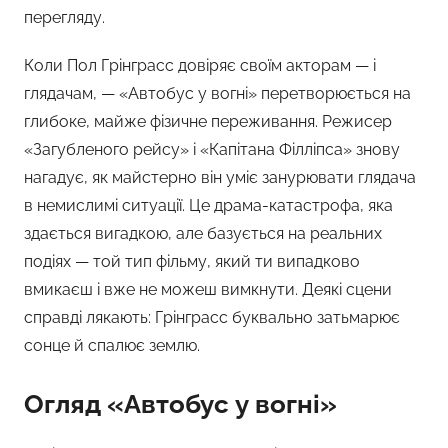
перегляду.
Коли Пол Грінграсс довіряє своїм акторам — і
глядачам, — «Автобус у вогні» перетворюється на
глибоке, майже фізичне переживання. Режисер
«Загубленого рейсу» і «Капітана Філліпса» знову
нагадує, як майстерно він уміє занурювати глядача
в немислимі ситуації. Це драма-катастрофа, яка
здається вигадкою, але базується на реальних
подіях — той тип фільму, який ти випадково
вмикаєш і вже не можеш вимкнути. Деякі сцени
справді лякають: Грінграсс буквально затьмарює
сонце й спалює землю.
Огляд «Автобус у вогні»