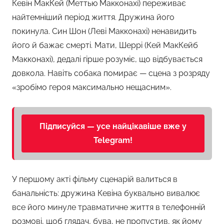
Кевін МакКей (Меттью Макконахі) переживає
найтемніший період життя. Дружина його
покинула. Син Шон (Леві Макконахі) ненавидить
його й бажає смерті. Мати, Шеррі (Кей МакКейб
Макконахі), дедалі гірше розуміє, що відбувається
довкола. Навіть собака помирає — сцена з розряду
«зробімо героя максимально нещасним».
Підписуйся — усе найцікавіше вже у
Telegram!
У першому акті фільму сценарій валиться в
банальність: дружина Кевіна буквально вивалює
все його минуле травматичне життя в телефонній
розмові, щоб глядач, бува, не пропустив, як йому