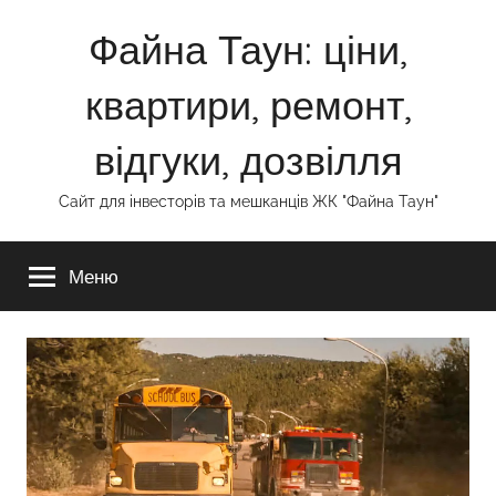
Перейти
Файна Таун: ціни,
до
вмісту
квартири, ремонт,
відгуки, дозвілля
Сайт для інвесторів та мешканців ЖК "Файна Таун"
Меню