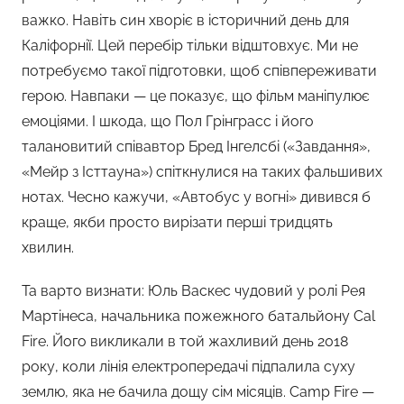
важко. Навіть син хворіє в історичний день для
Каліфорнії. Цей перебір тільки відштовхує. Ми не
потребуємо такої підготовки, щоб співпереживати
герою. Навпаки — це показує, що фільм маніпулює
емоціями. І шкода, що Пол Грінграсс і його
талановитий співавтор Бред Інгелсбі («Завдання»,
«Мейр з Істтауна») спіткнулися на таких фальшивих
нотах. Чесно кажучи, «Автобус у вогні» дивився б
краще, якби просто вирізати перші тридцять
хвилин.
Та варто визнати: Юль Васкес чудовий у ролі Рея
Мартінеса, начальника пожежного батальйону Cal
Fire. Його викликали в той жахливий день 2018
року, коли лінія електропередачі підпалила суху
землю, яка не бачила дощу сім місяців. Camp Fire —