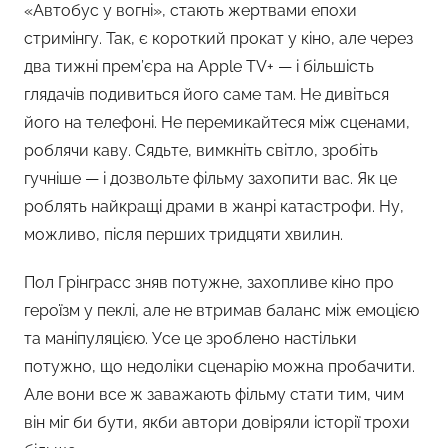
«Автобус у вогні», стають жертвами епохи
стримінгу. Так, є короткий прокат у кіно, але через
два тижні прем’єра на Apple TV+ — і більшість
глядачів подивиться його саме там. Не дивіться
його на телефоні. Не перемикайтеся між сценами,
роблячи каву. Сядьте, вимкніть світло, зробіть
гучніше — і дозвольте фільму захопити вас. Як це
роблять найкращі драми в жанрі катастрофи. Ну,
можливо, після перших тридцяти хвилин.
Пол Грінграсс зняв потужне, захопливе кіно про
героїзм у пеклі, але не втримав баланс між емоцією
та маніпуляцією. Усе це зроблено настільки
потужно, що недоліки сценарію можна пробачити.
Але вони все ж заважають фільму стати тим, чим
він міг би бути, якби автори довіряли історії трохи