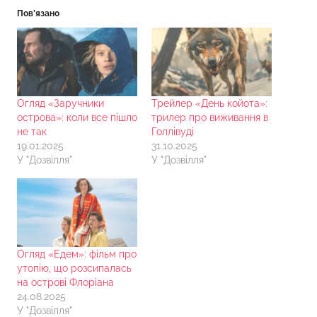
Пов’язано
Огляд «Заручники
Трейлер «День койота»:
острова»: коли все пішло
трилер про виживання в
не так
Голлівуді
19.01.2025
31.10.2025
У "Дозвілля"
У "Дозвілля"
Огляд «Едем»: фільм про
утопію, що розсипалась
на острові Флоріана
24.08.2025
У "Дозвілля"