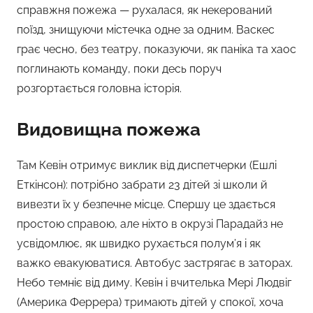
справжня пожежа — рухалася, як некерований
поїзд, знищуючи містечка одне за одним. Васкес
грає чесно, без театру, показуючи, як паніка та хаос
поглинають команду, поки десь поруч
розгортається головна історія.
Видовищна пожежа
Там Кевін отримує виклик від диспетчерки (Ешлі
Еткінсон): потрібно забрати 23 дітей зі школи й
вивезти їх у безпечне місце. Спершу це здається
простою справою, але ніхто в окрузі Парадайз не
усвідомлює, як швидко рухається полум’я і як
важко евакуюватися. Автобус застрягає в заторах.
Небо темніє від диму. Кевін і вчителька Мері Людвіг
(Америка Феррера) тримають дітей у спокої, хоча