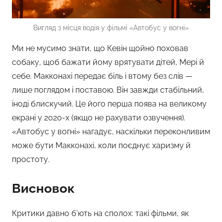
Вигляд з місця водія у фільмі «Автобус у вогні»
Ми не мусимо знати, що Кевін щойно поховав
собаку, щоб бажати йому врятувати дітей, Мері й
себе. Макконахі передає біль і втому без слів —
лише поглядом і поставою. Він завжди стабільний,
іноді блискучий. Це його перша поява на великому
екрані у 2020-х (якщо не рахувати озвучення).
«Автобус у вогні» нагадує, наскільки переконливим
може бути Макконахі, коли поєднує харизму й
простоту.
Висновок
Критики давно б’ють на сполох: такі фільми, як