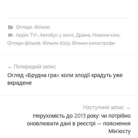
Огляди
,
Фільми
Apple TV+
,
Автобус у вогні
,
Драма
,
Новини кіно
,
Огляди фільмів
,
Фільми 2025
,
Фільми-катастрофи
Навігація
Попередній запис
записів
Огляд «Брудна гра»: коли злодії крадуть уже
вкрадене
Наступний запис
Нерухомість до 2013 року: чи потрібно
оновлювати дані в реєстрі — пояснення
Мін’юсту