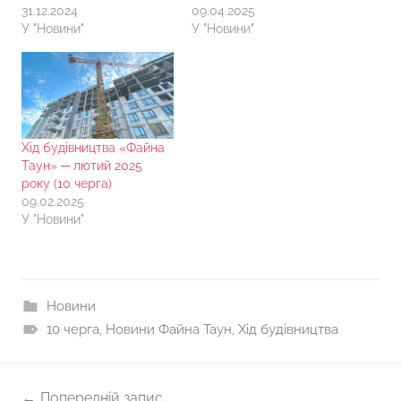
31.12.2024
09.04.2025
У "Новини"
У "Новини"
Хід будівництва «Файна
Таун» ─ лютий 2025
року (10 черга)
09.02.2025
У "Новини"
Новини
10 черга
,
Новини Файна Таун
,
Хід будівництва
Навігація
Попередній запис