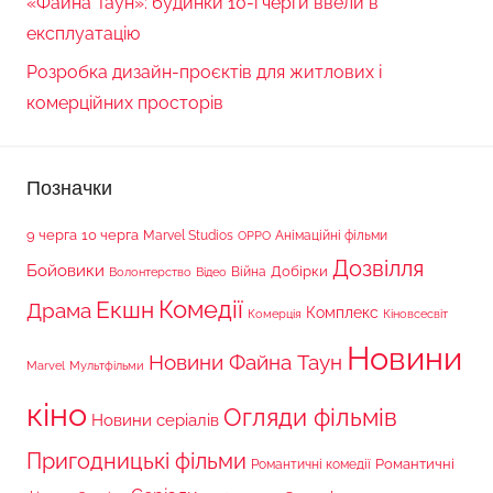
«Файна Таун»: будинки 10-ї черги ввели в
експлуатацію
Розробка дизайн-проєктів для житлових і
комерційних просторів
Позначки
9 черга
10 черга
Marvel Studios
Анімаційні фільми
OPPO
Дозвілля
Бойовики
Війна
Добірки
Волонтерство
Відео
Комедії
Екшн
Драма
Комплекс
Комерція
Кіновсесвіт
Новини
Новини Файна Таун
Marvel
Мультфільми
кіно
Огляди фільмів
Новини серіалів
Пригодницькі фільми
Романтичні
Романтичні комедії