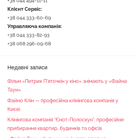
+38 044 494-11-11
Клієнт Сервіс:
+38 044 333-60-69
Управляюча компанія:
+38 044 333-82-93
+38 068 296-09-68
Недавні записи
Фільм «Петрик П’яточкін у кіно» знімають у «Файна
Таун»
Файно Клін — професійна клінінгова компанія у
Києві
Клінінгова компанія “Єнот-Полоскун”: професійне
прибирання квартир, будинків та офісів