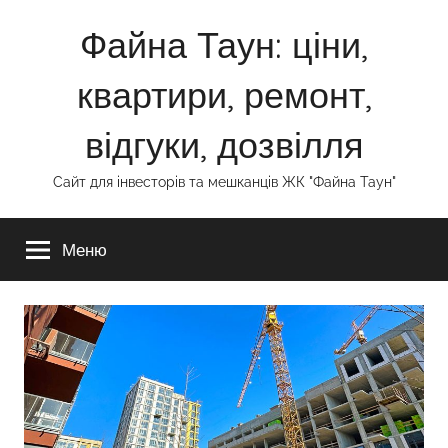
Перейти
Файна Таун: ціни,
до
вмісту
квартири, ремонт,
відгуки, дозвілля
Сайт для інвесторів та мешканців ЖК "Файна Таун"
Меню