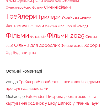
Серіали
фільми
Сервіси
Смартфони
Серіали 2025
Сімейні фільми
Супергеройські фільми
Трейлери
Трилери
Українські фільми
Фантастичні фільми
Французькі комедії
Фентезі
Фільми
Фільми 2025
Фільми 18+
Фільми
Фільми для дорослих
Хорори
Фільми жахів
2026
Хід будівництва
Останні коментарі
von
до
Трейлер «Нюрнберг» — психологічна драма
про суд над нацистами
Michael
до
FotoFinder: Цифрова дерматоскопія та
картування родимок у Lady Esthetic у “Файна Таун”