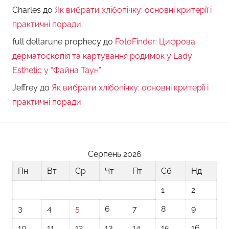
Charles
до
Як вибрати хлібопічку: основні критерії і
практичні поради
full deltarune prophecy
до
FotoFinder: Цифрова
дерматоскопія та картування родимок у Lady
Esthetic у “Файна Таун”
Jeffrey
до
Як вибрати хлібопічку: основні критерії і
практичні поради
Серпень 2026
Пн
Вт
Ср
Чт
Пт
Сб
Нд
1
2
3
4
5
6
7
8
9
10
11
12
13
14
15
16