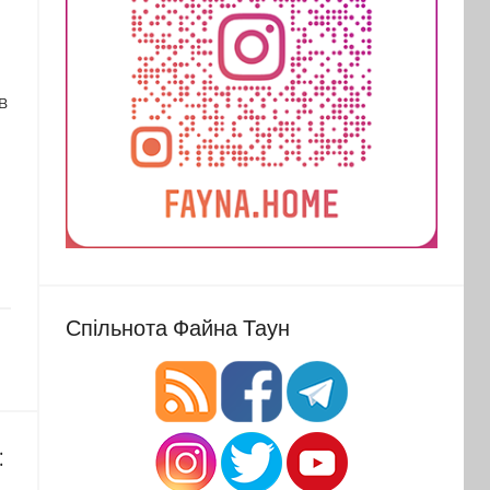
в
Спільнота Файна Таун
: