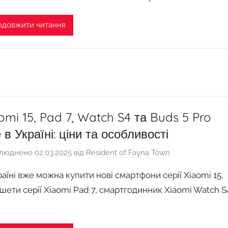
одовжити читання
omi 15, Pad 7, Watch S4 та Buds 5 Pro
 в Україні: ціни та особливості
люднено
02.03.2025
від
Resident of Fayna Town
раїні вже можна купити нові смартфони серії Xiaomi 15,
шети серії Xiaomi Pad 7, смартгодинник Xiaomi Watch S