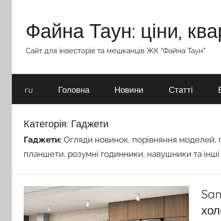
Перейти
до
Файна Таун: ціни, ква
вмісту
Сайт для інвесторів та мешканців ЖК "Файна Таун"
ru
Головна
Новини
Статті
Категорія:
Гаджети
Гаджети:
Огляди новинок, порівняння моделей, п
планшети, розумні годинники, навушники та інші 
Sam
хол