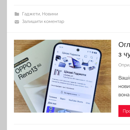
Гаджети
,
Новини
Залишити коментар
Огл
з ч
Опри
Ваші
нови
вона
Пр