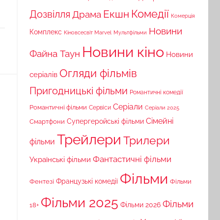
Комедії
Екшн
Дозвілля
Драма
Комерція
Новини
Комплекс
Кіновсесвіт Marvel
Мультфільми
Новини кіно
Файна Таун
Новини
Огляди фільмів
серіалів
Пригодницькі фільми
Романтичні комедії
Серіали
Романтичні фільми
Сервіси
Серіали 2025
Сімейні
Супергеройські фільми
Смартфони
Трейлери
Трилери
фільми
Фантастичні фільми
Українські фільми
Фільми
Французькі комедії
Фільми
Фентезі
Фільми 2025
Фільми
18+
Фільми 2026