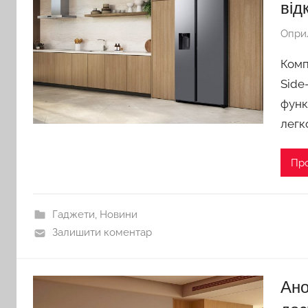
від
Опри
Комп
Side
функ
легк
Пр
Гаджети
,
Новини
Залишити коментар
Ано