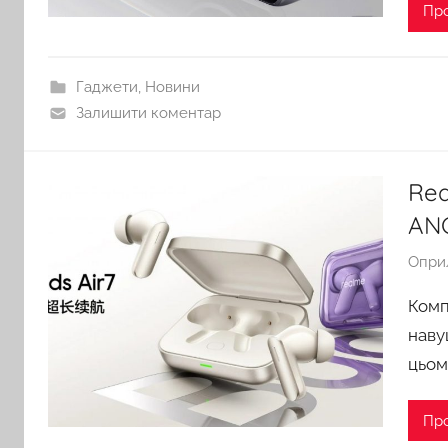
Пр
Гаджети
,
Новини
Залишити коментар
Rea
ANC
Опри
Комп
наву
цьом
Пр