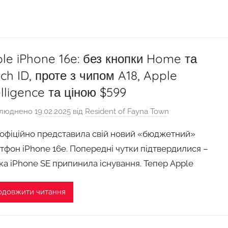
le iPhone 16e: без кнопки Home та
ch ID, проте з чипом A18, Apple
elligence та ціною $599
люднено
19.02.2025
від
Resident of Fayna Town
 офіційно представила свій новий «бюджетний»
тфон iPhone 16e. Попередні чутки підтвердилися –
йка iPhone SE припинила існування. Тепер Apple
одовжити читання