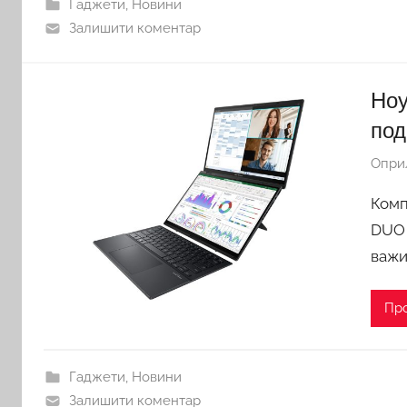
Гаджети
,
Новини
Залишити коментар
Ноу
под
Опри
Комп
DUO 
важи
Пр
Гаджети
,
Новини
Залишити коментар