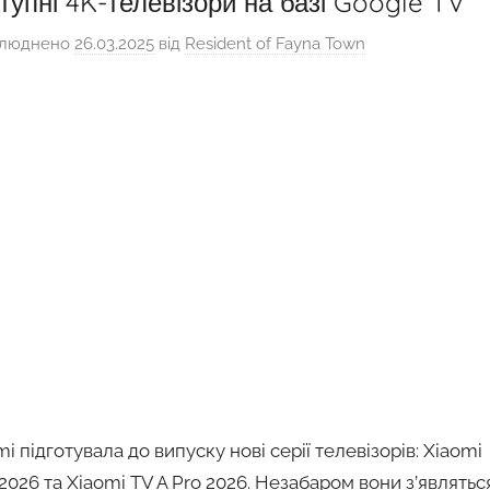
тупні 4K-телевізори на базі Google TV
люднено
26.03.2025
від
Resident of Fayna Town
mi підготувала до випуску нові серії телевізорів: Xiaomi
 2026 та Xiaomi TV A Pro 2026. Незабаром вони з’являтьс