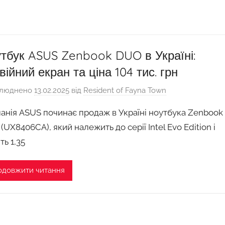
тбук ASUS Zenbook DUO в Україні:
війний екран та ціна 104 тис. грн
люднено
13.02.2025
від
Resident of Fayna Town
анія ASUS починає продаж в Україні ноутбука Zenbook
(UX8406CA), який належить до серії Intel Evo Edition і
ть 1,35
одовжити читання