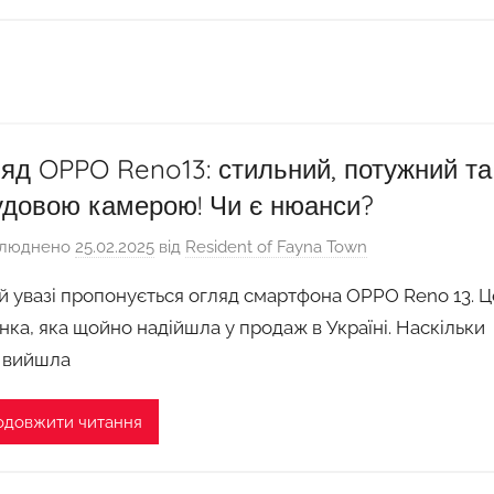
яд OPPO Reno13: стильний, потужний та
удовою камерою! Чи є нюанси?
люднено
25.02.2025
від
Resident of Fayna Town
й увазі пропонується огляд смартфона OPPO Reno 13. Ц
нка, яка щойно надійшла у продаж в Україні. Наскільки
 вийшла
одовжити читання