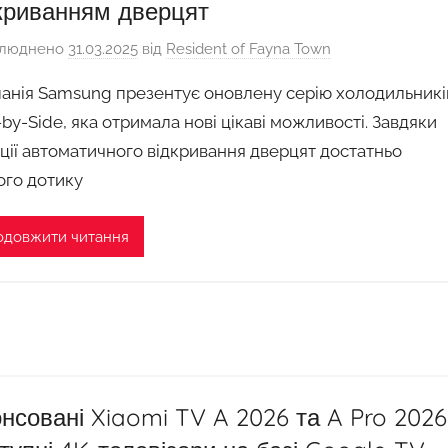
криванням дверцят
люднено
31.03.2025
від
Resident of Fayna Town
анія Samsung презентує оновлену серію холодильникі
-by-Side, яка отримала нові цікаві можливості. Завдяки
ції автоматичного відкривання дверцят достатньо
ого дотику
одовжити читання
нсовані Xiaomi TV A 2026 та A Pro 2026