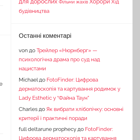
для дорослих
Хорори
Хід
Фільми жахів
будівництва
Останні коментарі
von
до
Трейлер «Нюрнберг» —
психологічна драма про суд над
нацистами
Michael
до
FotoFinder: Цифрова
е
дерматоскопія та картування родимок у
Lady Esthetic у “Файна Таун”
Charles
до
Як вибрати хлібопічку: основні
критерії і практичні поради
full deltarune prophecy
до
FotoFinder:
Цифрова дерматоскопія та картування