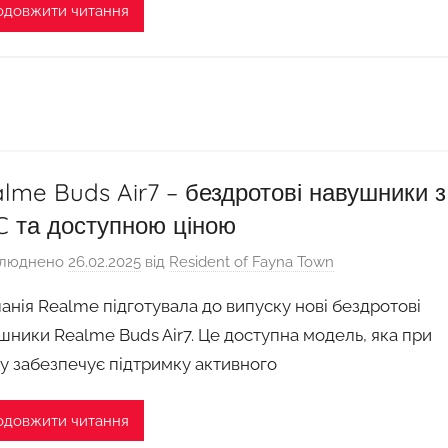
одовжити читання
lme Buds Air7 – бездротові навушники з
 та доступною ціною
люднено
26.02.2025
від
Resident of Fayna Town
анія Realme підготувала до випуску нові бездротові
шники Realme Buds Air7. Це доступна модель, яка при
у забезпечує підтримку активного
одовжити читання