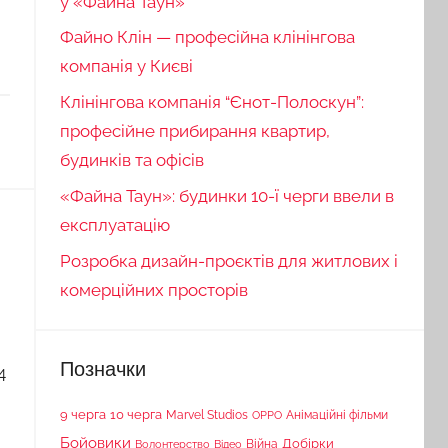
у «Файна Таун»
Файно Клін — професійна клінінгова
компанія у Києві
Клінінгова компанія “Єнот-Полоскун”:
професійне прибирання квартир,
будинків та офісів
«Файна Таун»: будинки 10-ї черги ввели в
експлуатацію
Розробка дизайн-проєктів для житлових і
комерційних просторів
Позначки
4
9 черга
10 черга
Marvel Studios
Анімаційні фільми
OPPO
Бойовики
Війна
Добірки
Волонтерство
Відео