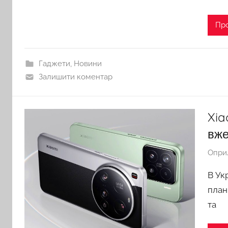
Пр
Гаджети
,
Новини
Залишити коментар
Xia
вже
Опри
В Ук
план
та