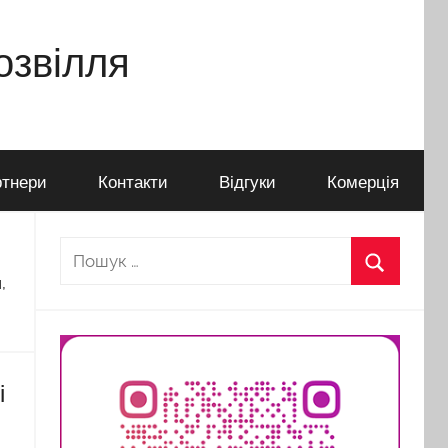
дозвілля
тнери
Контакти
Відгуки
Комерція
Пошук:
,
Пошук
і