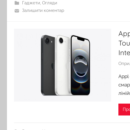
Гаджети
,
Огляди
Залишити коментар
App
Tou
Int
Опри
Appl
смар
ліні
Пр