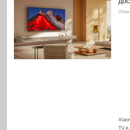
дос
Опри
Xiao
TV A