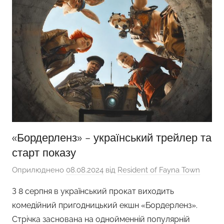
«Бордерленз» – український трейлер та
старт показу
Оприлюднено
08.08.2024
від
Resident of Fayna Town
З 8 серпня в український прокат виходить
комедійний пригодницький екшн «Бордерленз».
Стрічка заснована на однойменній популярній