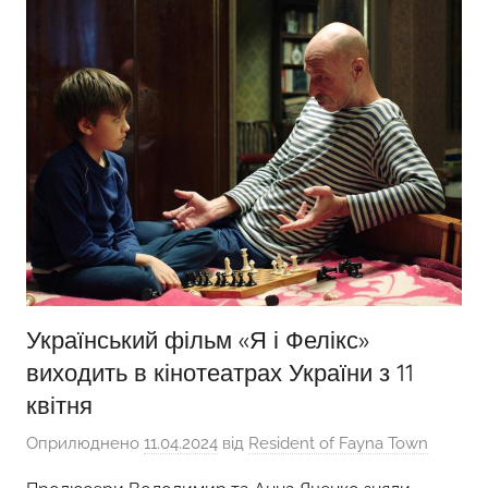
Український фільм «Я і Фелікс»
виходить в кінотеатрах України з 11
квітня
Оприлюднено
11.04.2024
від
Resident of Fayna Town