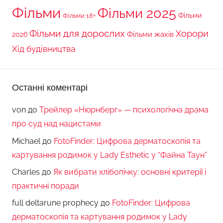
Фільми
Фільми 2025
Фільми 18+
Фільми
Фільми для дорослих
Хорори
Фільми жахів
2026
Хід будівництва
Останні коментарі
von
до
Трейлер «Нюрнберг» — психологічна драма
про суд над нацистами
Michael
до
FotoFinder: Цифрова дерматоскопія та
картування родимок у Lady Esthetic у “Файна Таун”
Charles
до
Як вибрати хлібопічку: основні критерії і
практичні поради
full deltarune prophecy
до
FotoFinder: Цифрова
дерматоскопія та картування родимок у Lady