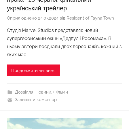
український трейлер
Оприлюднено
24.07.2024
від
Resident of Fayna Town
Студія Marvel Studios представляє новий
супергеройський екшн «Дедпул і Росомаха». В
ньому автори поєднали двох персонажів, кожний з
яких має
Продовжити читання
Дозвілля
,
Новини
,
Фільми
Залишити коментар