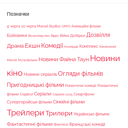
Позначки
9 черга
10 черга
Marvel Studios
Анімаційні фільми
OPPO
Дозвілля
Бойовики
Війна
Добірки
Волонтерство
Відео
Комедії
Екшн
Драма
Комплекс
Комерція
Кіновсесвіт
Новини
Новини Файна Таун
Marvel
Мультфільми
кіно
Огляди фільмів
Новини серіалів
Пригодницькі фільми
Романтичні
Романтичні комедії
Серіали
фільми
Сервіси
Смартфони
Серіали 2025
Сімейні фільми
Супергеройські фільми
Трейлери
Трилери
Українські фільми
Фантастичні фільми
Французькі комедії
Фентезі