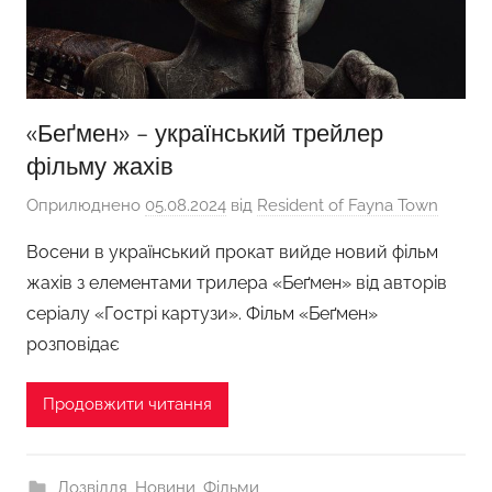
«Беґмен» – український трейлер
фільму жахів
Оприлюднено
05.08.2024
від
Resident of Fayna Town
Восени в український прокат вийде новий фільм
жахів з елементами трилера «Беґмен» від авторів
серіалу «Гострі картузи». Фільм «Беґмен»
розповідає
Продовжити читання
Дозвілля
,
Новини
,
Фільми