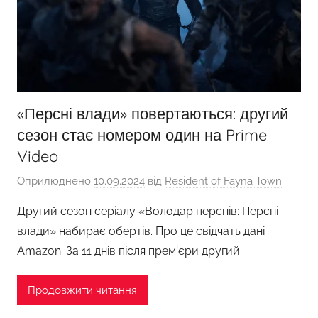
«Персні влади» повертаються: другий
сезон стає номером один на Prime
Video
Оприлюднено
10.09.2024
від
Resident of Fayna Town
Другий сезон серіалу «Володар перснів: Персні
влади» набирає обертів. Про це свідчать дані
Amazon. За 11 днів після прем’єри другий
Продовжити читання