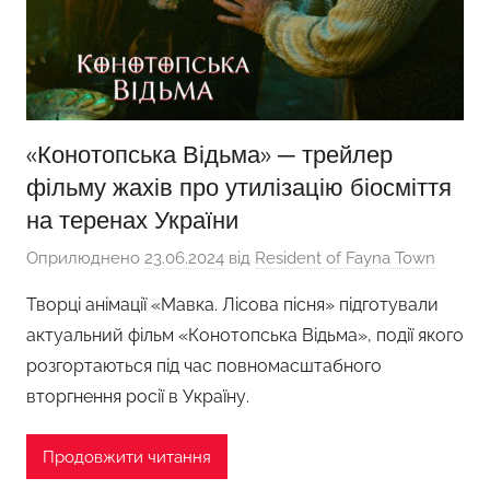
«Конотопська Відьма» ─ трейлер
фільму жахів про утилізацію біосміття
на теренах України
Оприлюднено
23.06.2024
від
Resident of Fayna Town
Творці анімації «Мавка. Лісова пісня» підготували
актуальний фільм «Конотопська Відьма», події якого
розгортаються під час повномасштабного
вторгнення росії в Україну.
Продовжити читання