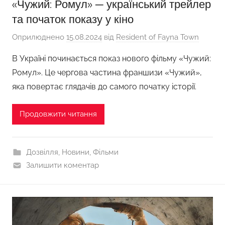
«Чужий: Ромул» ─ український трейлер
та початок показу у кіно
Оприлюднено
15.08.2024
від
Resident of Fayna Town
В Україні починається показ нового фільму «Чужий:
Ромул». Це чергова частина франшизи «Чужий»,
яка повертає глядачів до самого початку історії.
Продовжити читання
Дозвілля
,
Новини
,
Фільми
Залишити коментар