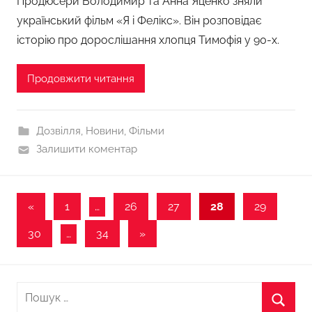
Продюсери Володимир та Анна Яценко зняли
український фільм «Я і Фелікс». Він розповідає
історію про дорослішання хлопця Тимофія у 90-х.
Продовжити читання
Дозвілля
,
Новини
,
Фільми
Залишити коментар
Пагінація
Попередні
«
1
…
26
27
28
29
записи
записів
Наступні
30
…
34
»
записи
Пошук: