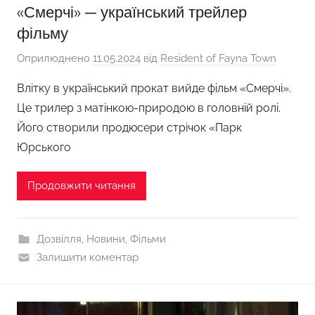
«Смерчі» ─ український трейлер
фільму
Оприлюднено
11.05.2024
від
Resident of Fayna Town
Влітку в український прокат вийде фільм «Смерчі».
Це трилер з матінкою-природою в головній ролі.
Його створили продюсери стрічок «Парк
Юрського
Продовжити читання
Дозвілля
,
Новини
,
Фільми
Залишити коментар