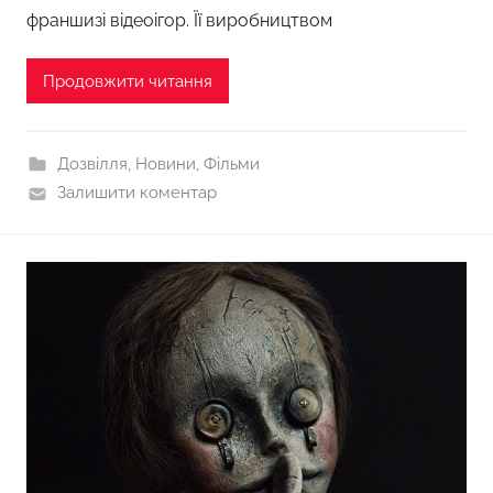
франшизі відеоігор. Її виробництвом
Продовжити читання
Дозвілля
,
Новини
,
Фільми
Залишити коментар