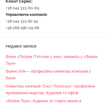
Клієнт Сервіс:
+38 044 333-60-69
Управляюча компанія:
+38 044 333-82-93
+38 068 296-09-68
Недавні записи
Фільм «Петрик П’яточкін у кіно» знімають у «Файна
Таун»
Файно Клін — професійна клінінгова компанія у
Києві
Клінінгова компанія “Єнот-Полоскун”: професійне
прибирання квартир, будинків та офісів
«Файна Таун»: будинки 10-ї черги ввели в