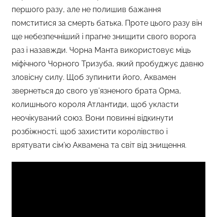
першого разу, але не полишив бажання
помститися за смерть батька. Проте цього разу він
ще небезпечніший і прагне знищити свого ворога
раз і назавжди. Чорна Манта використовує міць
міфічного Чорного Тризуба, який пробуджує давню
зловісну силу. Щоб зупинити його, Аквамен
звернеться до свого ув’язненого брата Орма,
колишнього короля Атлантиди, щоб укласти
неочікуваний союз. Вони повинні відкинути
розбіжності, щоб захистити королівство і
врятувати сім’ю Аквамена та світ від знищення.