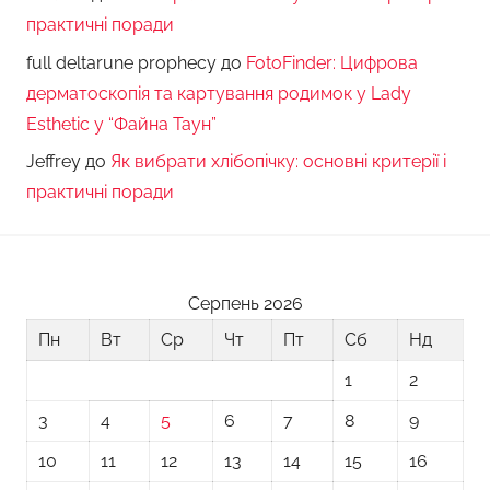
практичні поради
full deltarune prophecy
до
FotoFinder: Цифрова
дерматоскопія та картування родимок у Lady
Esthetic у “Файна Таун”
Jeffrey
до
Як вибрати хлібопічку: основні критерії і
практичні поради
Серпень 2026
Пн
Вт
Ср
Чт
Пт
Сб
Нд
1
2
3
4
5
6
7
8
9
10
11
12
13
14
15
16