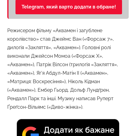
Telegram, який варто додати в обране!
Режисером фільму «Аквамен і загублене
королівство» став Джеймс Ван («Форсаж 7»,
дилогія «Закляття», «Аквамен»). Головні ролі
виконали Джейсон Момоа («Форсаж Х»,
«Аквамен»), Патрік Вілсон (трилогія «Закляття»,
«Аквамен»), Яг’я Абдул-Матін II («Аквамен»,
«Матриця: Воскресіння»), Ніколь Кідман
(«Аквамен»), Ембер Гьорд, Дольф Лундґрен,
Рендалл Парк та інші. Музику написав Руперт
Ґреґсон-Вільямс («Диво-жінка»).