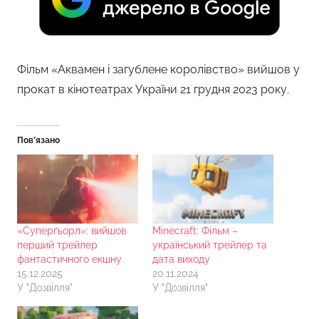
Фільм «Аквамен і загублене королівство» вийшов у
прокат в кінотеатрах України 21 грудня 2023 року.
Пов’язано
«Суперґьорл»: вийшов
Minecraft: Фільм –
перший трейлер
український трейлер та
фантастичного екшну
дата виходу
15.12.2025
20.11.2024
У "Дозвілля"
У "Дозвілля"