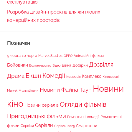
експлуатацію
Розробка дизайн-проєктів для житлових і
комерційних просторів
Позначки
9 черга
10 черга
Marvel Studios
Анімаційні фільми
OPPO
Дозвілля
Бойовики
Війна
Добірки
Волонтерство
Відео
Комедії
Екшн
Драма
Комплекс
Комерція
Кіновсесвіт
Новини
Новини Файна Таун
Marvel
Мультфільми
кіно
Огляди фільмів
Новини серіалів
Пригодницькі фільми
Романтичні
Романтичні комедії
Серіали
фільми
Сервіси
Смартфони
Серіали 2025