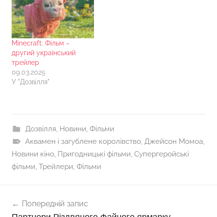
Minecraft: Фільм –
другий український
трейлер
09.03.2025
У "Дозвілля"
Дозвілля
,
Новини
,
Фільми
Аквамен і загублене королівство
,
Джейсон Момоа
,
Новини кіно
,
Пригодницькі фільми
,
Супергеройські
фільми
,
Трейлери
,
Фільми
Навігація
Попередній запис
записів
Партнери Різдвяного Файного ярмарку