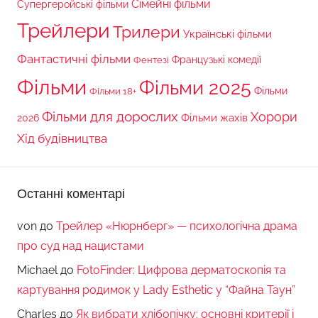
Сімейні фільми
Супергеройські фільми
Трейлери
Трилери
Українські фільми
Фантастичні фільми
Французькі комедії
Фентезі
Фільми
Фільми 2025
Фільми 18+
Фільми
Фільми для дорослих
Хорори
Фільми жахів
2026
Хід будівництва
Останні коментарі
von
до
Трейлер «Нюрнберг» — психологічна драма
про суд над нацистами
Michael
до
FotoFinder: Цифрова дерматоскопія та
картування родимок у Lady Esthetic у “Файна Таун”
Charles
до
Як вибрати хлібопічку: основні критерії і