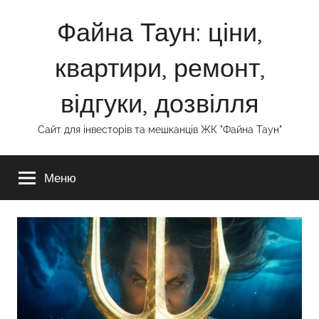
Перейти
Файна Таун: ціни,
до
вмісту
квартири, ремонт,
відгуки, дозвілля
Сайт для інвесторів та мешканців ЖК "Файна Таун"
Меню