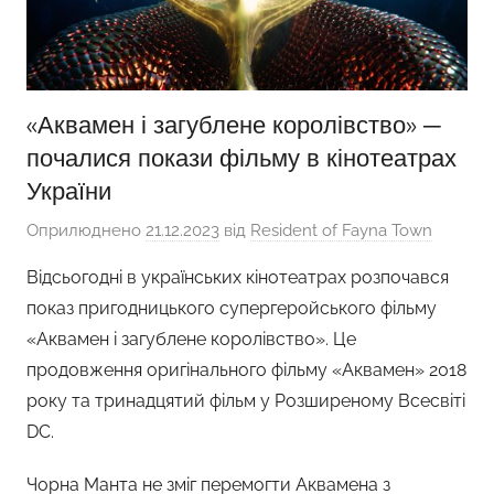
«Аквамен і загублене королівство» ─
почалися покази фільму в кінотеатрах
України
Оприлюднено
21.12.2023
від
Resident of Fayna Town
Відсьогодні в українських кінотеатрах розпочався
показ пригодницького супергеройського фільму
«Аквамен і загублене королівство». Це
продовження оригінального фільму «Аквамен» 2018
року та тринадцятий фільм у Розширеному Всесвіті
DC.
Чорна Манта не зміг перемогти Аквамена з