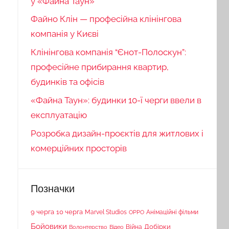
у «Файна Таун»
Файно Клін — професійна клінінгова
компанія у Києві
Клінінгова компанія “Єнот-Полоскун”:
професійне прибирання квартир,
будинків та офісів
«Файна Таун»: будинки 10-ї черги ввели в
експлуатацію
Розробка дизайн-проєктів для житлових і
комерційних просторів
Позначки
9 черга
10 черга
Marvel Studios
Анімаційні фільми
OPPO
Бойовики
Війна
Добірки
Волонтерство
Відео