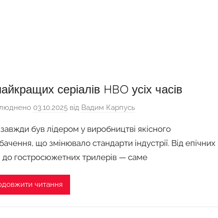
найкращих серіалів HBO усіх часів
люднено
03.10.2025
від
Вадим Карпусь
завжди був лідером у виробництві якісного
бачення, що змінювало стандарти індустрії. Від епічних
 до гостросюжетних трилерів — саме
одовжити читання