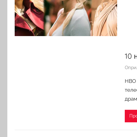
10 
Опри
HBO 
теле
драм
Пр