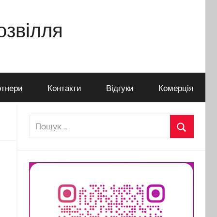
дозвілля
тнери
Контакти
Відгуки
Комерція
Пошук:
Пошук