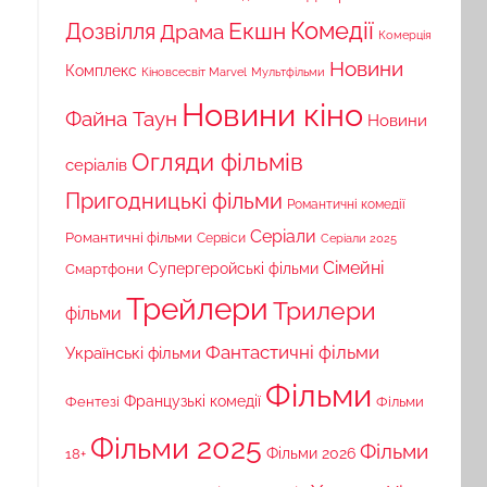
Комедії
Екшн
Дозвілля
Драма
Комерція
Новини
Комплекс
Кіновсесвіт Marvel
Мультфільми
Новини кіно
Файна Таун
Новини
Огляди фільмів
серіалів
Пригодницькі фільми
Романтичні комедії
Серіали
Романтичні фільми
Сервіси
Серіали 2025
Сімейні
Супергеройські фільми
Смартфони
Трейлери
Трилери
фільми
Фантастичні фільми
Українські фільми
Фільми
Французькі комедії
Фільми
Фентезі
Фільми 2025
Фільми
18+
Фільми 2026