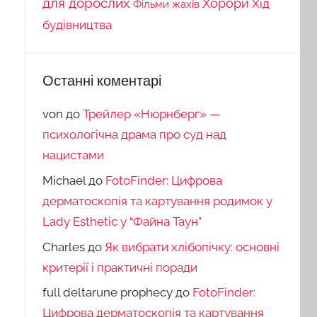
для дорослих
Хорори
Хід
Фільми жахів
будівництва
Останні коментарі
von
до
Трейлер «Нюрнберг» —
психологічна драма про суд над
нацистами
Michael
до
FotoFinder: Цифрова
дерматоскопія та картування родимок у
Lady Esthetic у “Файна Таун”
Charles
до
Як вибрати хлібопічку: основні
критерії і практичні поради
full deltarune prophecy
до
FotoFinder:
Цифрова дерматоскопія та картування