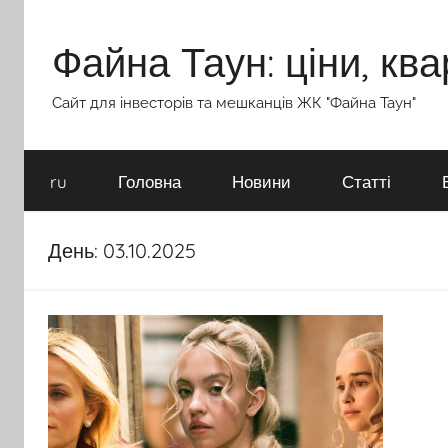
Перейти
до
Файна Таун: ціни, ква
вмісту
Сайт для інвесторів та мешканців ЖК "Файна Таун"
ru
Головна
Новини
Статті
День:
03.10.2025