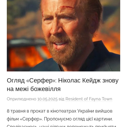
Огляд «Серфер»: Ніколас Кейдж знову
на межі божевілля
Оприлюднено
10.05.2025
від
Resident of Fayna Town
8 травня в прокат в кінотеатрах України вийшов
фільм «Серфер». Пропонуємо огляд цієї картини.
Сподіваємось, наші відгуки допоможуть прийняти