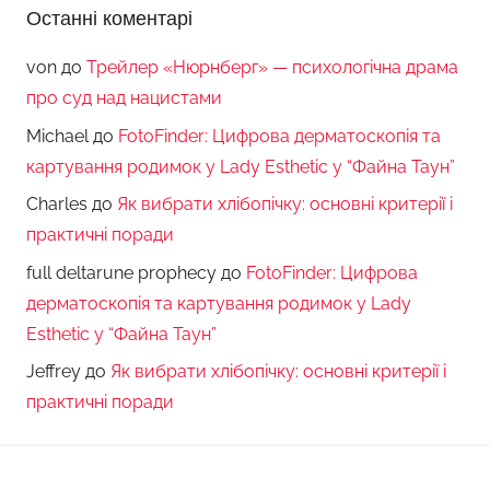
Останні коментарі
von
до
Трейлер «Нюрнберг» — психологічна драма
про суд над нацистами
Michael
до
FotoFinder: Цифрова дерматоскопія та
картування родимок у Lady Esthetic у “Файна Таун”
Charles
до
Як вибрати хлібопічку: основні критерії і
практичні поради
full deltarune prophecy
до
FotoFinder: Цифрова
дерматоскопія та картування родимок у Lady
Esthetic у “Файна Таун”
Jeffrey
до
Як вибрати хлібопічку: основні критерії і
практичні поради