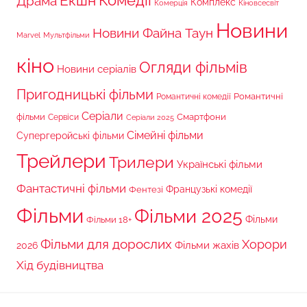
Комедії
Екшн
Драма
Комплекс
Комерція
Кіновсесвіт
Новини
Новини Файна Таун
Marvel
Мультфільми
кіно
Огляди фільмів
Новини серіалів
Пригодницькі фільми
Романтичні
Романтичні комедії
Серіали
фільми
Сервіси
Смартфони
Серіали 2025
Сімейні фільми
Супергеройські фільми
Трейлери
Трилери
Українські фільми
Фантастичні фільми
Французькі комедії
Фентезі
Фільми
Фільми 2025
Фільми 18+
Фільми
Фільми для дорослих
Хорори
Фільми жахів
2026
Хід будівництва