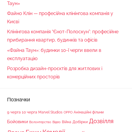
Таун»
Файно Клін — професійна клінінгова компанія у
Києві
Клінінгова компанія “Єнот-Полоскун”: професійне
прибирання квартир, будинків та офісів
«Файна Таун»: будинки 10-ї черги ввели в
експлуатацію
Розробка дизайн-проєктів для житлових і
комерційних просторів
Позначки
9 черга
10 черга
Marvel Studios
Анімаційні фільми
OPPO
Дозвілля
Бойовики
Війна
Добірки
Волонтерство
Відео