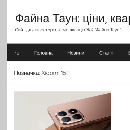
Перейти
до
Файна Таун: ціни, ква
вмісту
Сайт для інвесторів та мешканців ЖК "Файна Таун"
ru
Головна
Новини
Статті
Позначка:
Xiaomi 15Т