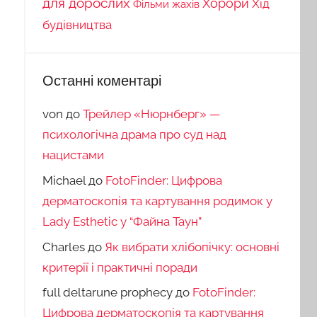
для дорослих
Хорори
Хід
Фільми жахів
будівництва
Останні коментарі
von
до
Трейлер «Нюрнберг» —
психологічна драма про суд над
нацистами
Michael
до
FotoFinder: Цифрова
дерматоскопія та картування родимок у
Lady Esthetic у “Файна Таун”
Charles
до
Як вибрати хлібопічку: основні
критерії і практичні поради
full deltarune prophecy
до
FotoFinder:
Цифрова дерматоскопія та картування