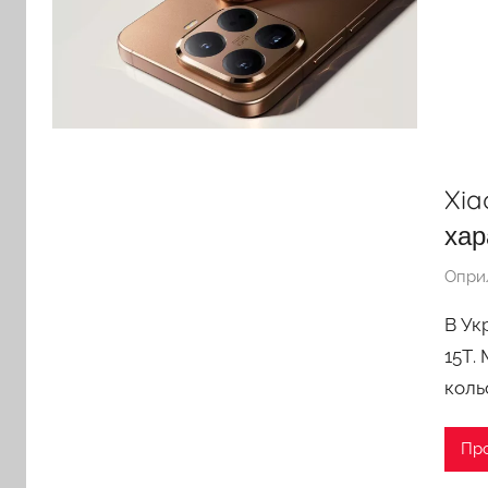
Xia
хар
Опри
В Ук
15Т.
коль
Пр