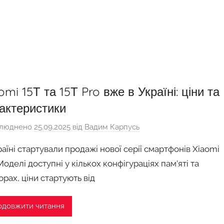
omi 15Т та 15Т Pro вже в Україні: ціни та
актеристики
люднено
25.09.2025
від
Вадим Карпусь
раїні стартували продажі нової серії смартфонів Xiaomi
 Моделі доступні у кількох конфігураціях пам’яті та
орах, ціни стартують від
одовжити читання