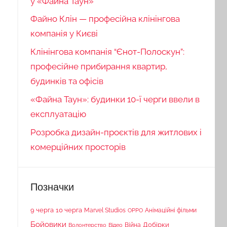
у «Файна Таун»
Файно Клін — професійна клінінгова
компанія у Києві
Клінінгова компанія “Єнот-Полоскун”:
професійне прибирання квартир,
будинків та офісів
«Файна Таун»: будинки 10-ї черги ввели в
експлуатацію
Розробка дизайн-проєктів для житлових і
комерційних просторів
Позначки
9 черга
10 черга
Marvel Studios
Анімаційні фільми
OPPO
Бойовики
Війна
Добірки
Волонтерство
Відео