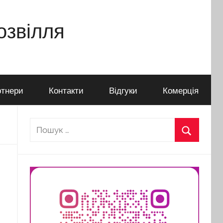
дозвілля
тнери
Контакти
Відгуки
Комерція
Пошук:
Пошук