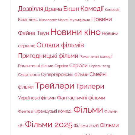
Комедії
Екшн
Дозвілля
Драма
Комерція
Новини
Комплекс
Кіновсесвіт Marvel
Мультфільми
Новини кіно
Файна Таун
Новини
Огляди фільмів
серіалів
Пригодницькі фільми
Романтичні комедії
Серіали
Романтичні фільми
Сервіси
Серіали 2025
Сімейні
Супергеройські фільми
Смартфони
Трейлери
Трилери
фільми
Фантастичні фільми
Українські фільми
Фільми
Французькі комедії
Фільми
Фентезі
Фільми 2025
Фільми
18+
Фільми 2026