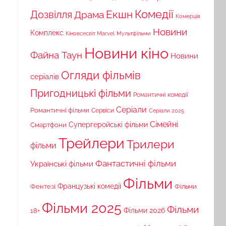
Комедії
Екшн
Дозвілля
Драма
Комерція
Новини
Комплекс
Кіновсесвіт Marvel
Мультфільми
Новини кіно
Файна Таун
Новини
Огляди фільмів
серіалів
Пригодницькі фільми
Романтичні комедії
Серіали
Романтичні фільми
Сервіси
Серіали 2025
Сімейні
Супергеройські фільми
Смартфони
Трейлери
Трилери
фільми
Фантастичні фільми
Українські фільми
Фільми
Французькі комедії
Фільми
Фентезі
Фільми 2025
Фільми
18+
Фільми 2026