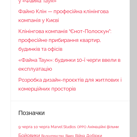
у «Файна Таун»
Файно Клін — професійна клінінгова
компанія у Києві
Клінінгова компанія “Єнот-Полоскун”:
професійне прибирання квартир,
будинків та офісів
«Файна Таун»: будинки 10-ї черги ввели в
експлуатацію
Розробка дизайн-проєктів для житлових і
комерційних просторів
Позначки
9 черга
10 черга
Marvel Studios
Анімаційні фільми
OPPO
Бойовики
Війна
Добірки
Волонтерство
Відео