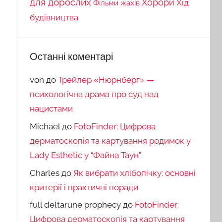
для дорослих
Хорори
Хід
Фільми жахів
будівництва
Останні коментарі
von
до
Трейлер «Нюрнберг» —
психологічна драма про суд над
нацистами
Michael
до
FotoFinder: Цифрова
дерматоскопія та картування родимок у
Lady Esthetic у “Файна Таун”
Charles
до
Як вибрати хлібопічку: основні
критерії і практичні поради
full deltarune prophecy
до
FotoFinder:
Цифрова дерматоскопія та картування