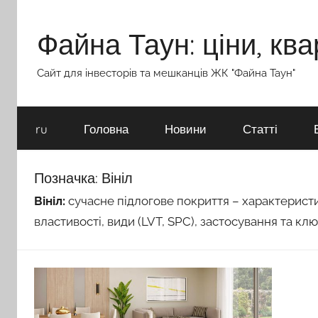
Перейти
до
Файна Таун: ціни, ква
вмісту
Сайт для інвесторів та мешканців ЖК "Файна Таун"
ru
Головна
Новини
Статті
Позначка:
Вініл
Вініл:
сучасне підлогове покриття – характеристик
властивості, види (LVT, SPC), застосування та клю