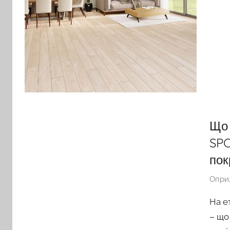
Що 
SPC
пок
Опри
На е
– що