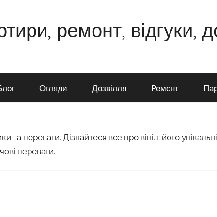
ртири, ремонт, відгуки, 
Блог
Огляди
Дозвілля
Ремонт
Пар
и та переваги. Дізнайтеся все про вініл: його унікальні
чові переваги.