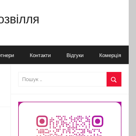
дозвілля
тнери
Контакти
Відгуки
Комерція
Пошук:
Пошук