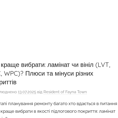
краще вибрати: ламінат чи вініл (LVT,
, WPC)? Плюси та мінуси різних
риттів
люднено
13.07.2025
від
Resident of Fayna Town
тапі планування ремонту багато хто вдається в питання
 краще вибрати в якості підлогового покриття: ламінат