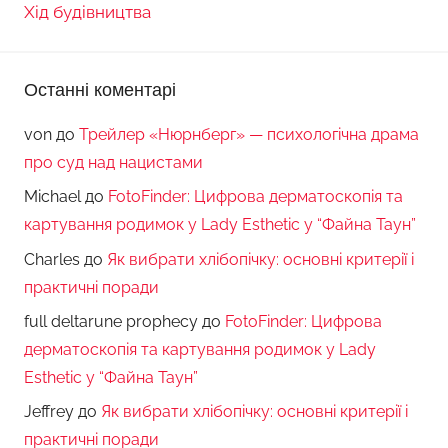
Хід будівництва
Останні коментарі
von
до
Трейлер «Нюрнберг» — психологічна драма
про суд над нацистами
Michael
до
FotoFinder: Цифрова дерматоскопія та
картування родимок у Lady Esthetic у “Файна Таун”
Charles
до
Як вибрати хлібопічку: основні критерії і
практичні поради
full deltarune prophecy
до
FotoFinder: Цифрова
дерматоскопія та картування родимок у Lady
Esthetic у “Файна Таун”
Jeffrey
до
Як вибрати хлібопічку: основні критерії і
практичні поради