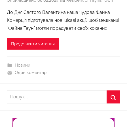
Оприлюднено
08.02.2024
від
Resident of Fayna Town
До Дня Святого Валентина наша чудова Файна
Комерція підготувала нові цікаві акції, щоб мешканці
“Файна Таун” могли порадувати своїх коханих
Продовжити читання
Новини
Один коментар
Пошук:
Пошу