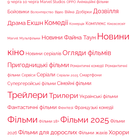
9 черга
10 черга
Marvel Studios
Анімаційні фільми
OPPO
Дозвілля
Бойовики
Війна
Добірки
Волонтерство
Відео
Комедії
Екшн
Драма
Комплекс
Комерція
Кіновсесвіт
Новини
Новини Файна Таун
Marvel
Мультфільми
кіно
Огляди фільмів
Новини серіалів
Пригодницькі фільми
Романтичні
Романтичні комедії
Серіали
фільми
Сервіси
Смартфони
Серіали 2025
Сімейні фільми
Супергеройські фільми
Трейлери
Трилери
Українські фільми
Фантастичні фільми
Французькі комедії
Фентезі
Фільми
Фільми 2025
Фільми 18+
Фільми
Фільми для дорослих
Хорори
Фільми жахів
2026