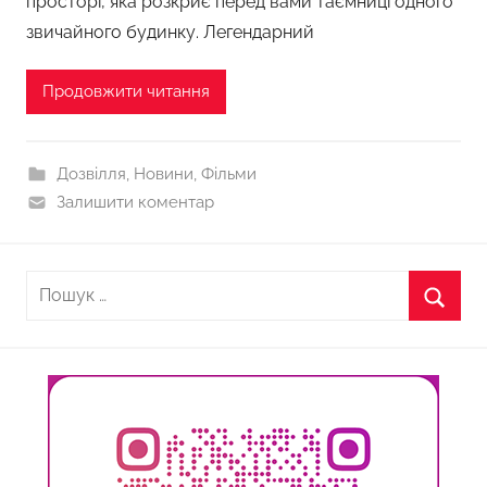
просторі, яка розкриє перед вами таємниці одного
звичайного будинку. Легендарний
Продовжити читання
Дозвілля
,
Новини
,
Фільми
Залишити коментар
Пошук:
Пошу