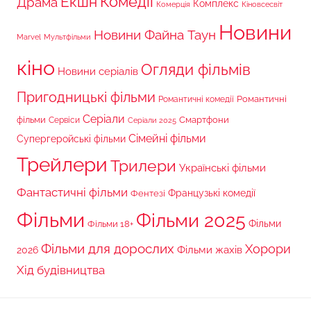
Комедії
Екшн
Драма
Комплекс
Комерція
Кіновсесвіт
Новини
Новини Файна Таун
Marvel
Мультфільми
кіно
Огляди фільмів
Новини серіалів
Пригодницькі фільми
Романтичні
Романтичні комедії
Серіали
фільми
Сервіси
Смартфони
Серіали 2025
Сімейні фільми
Супергеройські фільми
Трейлери
Трилери
Українські фільми
Фантастичні фільми
Французькі комедії
Фентезі
Фільми
Фільми 2025
Фільми 18+
Фільми
Фільми для дорослих
Хорори
Фільми жахів
2026
Хід будівництва