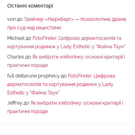
Останні коментарі
von
до
Трейлер «Нюрнберг» — психологічна драма
про суд над нацистами
Michael
до
FotoFinder: Цифрова дерматоскопія та
картування родимок у Lady Esthetic у “Файна Таун”
Charles
до
Як вибрати хлібопічку: основні критерії і
практичні поради
full deltarune prophecy
до
FotoFinder: Цифрова
дерматоскопія та картування родимок у Lady
Esthetic у “Файна Таун”
Jeffrey
до
Як вибрати хлібопічку: основні критерії і
практичні поради