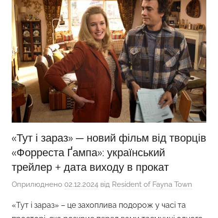
«Тут і зараз» ─ новий фільм від творців
«Форреста Ґампа»: український
трейлер + дата виходу в прокат
Оприлюднено
02.12.2024
від
Resident of Fayna Town
«Тут і зараз» – це захоплива подорож у часі та