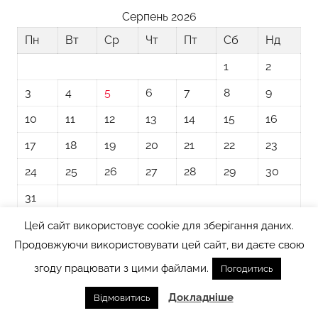
Серпень 2026
Пн
Вт
Ср
Чт
Пт
Сб
Нд
1
2
3
4
5
6
7
8
9
10
11
12
13
14
15
16
17
18
19
20
21
22
23
24
25
26
27
28
29
30
31
Цей сайт використовує cookie для зберігання даних.
« Лип
Продовжуючи використовувати цей сайт, ви даєте свою
згоду працювати з цими файлами.
Погодитись
Тема WordPress: Donovan від ThemeZee.
Докладніше
Відмовитись