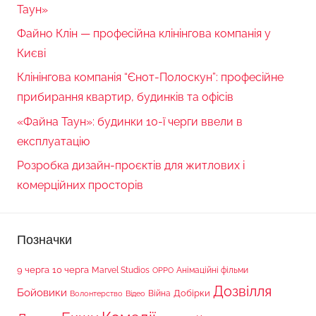
Таун»
Файно Клін — професійна клінінгова компанія у
Києві
Клінінгова компанія “Єнот-Полоскун”: професійне
прибирання квартир, будинків та офісів
«Файна Таун»: будинки 10-ї черги ввели в
експлуатацію
Розробка дизайн-проєктів для житлових і
комерційних просторів
Позначки
9 черга
10 черга
Marvel Studios
Анімаційні фільми
OPPO
Дозвілля
Бойовики
Війна
Добірки
Волонтерство
Відео