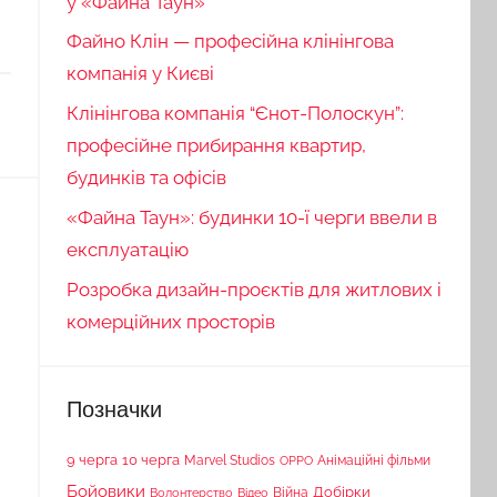
у «Файна Таун»
Файно Клін — професійна клінінгова
компанія у Києві
Клінінгова компанія “Єнот-Полоскун”:
професійне прибирання квартир,
будинків та офісів
«Файна Таун»: будинки 10-ї черги ввели в
експлуатацію
Розробка дизайн-проєктів для житлових і
комерційних просторів
Позначки
9 черга
10 черга
Marvel Studios
Анімаційні фільми
OPPO
Бойовики
Війна
Добірки
Волонтерство
Відео