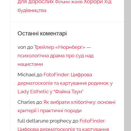
для дорослих
Хорори
Хід
Фільми жахів
будівництва
Останні коментарі
von
до
Трейлер «Нюрнберг» —
психологічна драма про суд над
нацистами
Michael
до
FotoFinder: Цифрова
дерматоскопія та картування родимок у
Lady Esthetic у “Файна Таун”
Charles
до
Як вибрати хлібопічку: основні
критерії і практичні поради
full deltarune prophecy
до
FotoFinder:
Цифрова дерматоскопія та картування