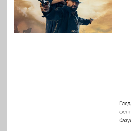
Гляд
фент
базу