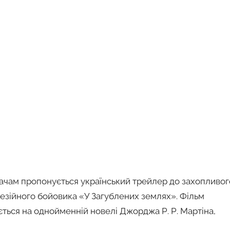
ачам пропонується український трейлер до захопливог
езійного бойовика «У Загублених землях». Фільм
ється на однойменній новелі Джорджа Р. Р. Мартіна,