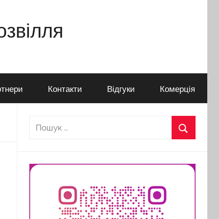
дозвілля
тнери
Контакти
Відгуки
Комерція
Пошук:
Пошук