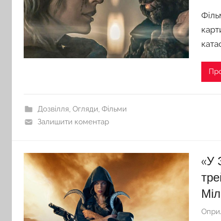
Філь
карт
ката
Пр
Дозвілля
,
Огляди
,
Фільми
Залишити коментар
«У 
тре
Міл
Опри