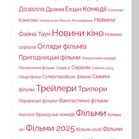
Комедії
Екшн
Дозвілля
Драма
Комерція
Новини
Комплекс
Кіновсесвіт Marvel
Мультфільми
Новини кіно
Файна Таун
Новини
Огляди фільмів
серіалів
Пригодницькі фільми
Романтичні комедії
Серіали
Романтичні фільми
Сервіси
Серіали 2025
Сімейні
Супергеройські фільми
Смартфони
Трейлери
Трилери
фільми
Фантастичні фільми
Українські фільми
Фільми
Французькі комедії
Фільми
Фентезі
Фільми 2025
Фільми
18+
Фільми 2026