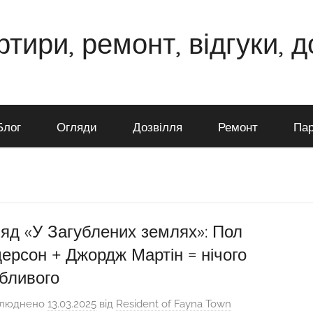
ртири, ремонт, відгуки, 
Блог
Огляди
Дозвілля
Ремонт
Пар
яд «У Загублених землях»: Пол
ерсон + Джордж Мартін = нічого
бливого
люднено
13.03.2025
від
Resident of Fayna Town