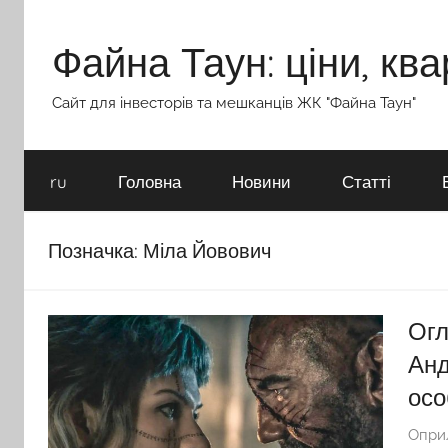
Перейти
до
Файна Таун: ціни, ква
вмісту
Сайт для інвесторів та мешканців ЖК "Файна Таун"
ru
Головна
Новини
Статті
Позначка:
Міла Йовович
Огл
Анд
осо
Опри