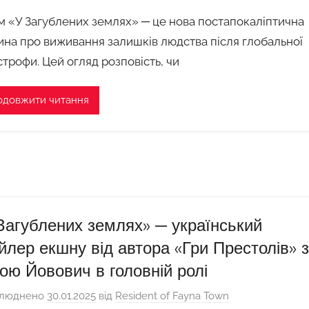
м «У Загублених землях» ─ це нова постапокаліптична
ина про виживання залишків людства після глобальної
строфи. Цей огляд розповість, чи
одовжити читання
Загублених землях» ─ український
йлер екшну від автора «Гри Престолів» 
ою Йовович в головній ролі
люднено
30.01.2025
від
Resident of Fayna Town