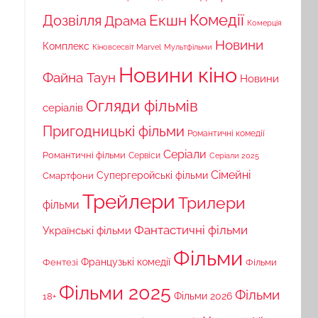
Комедії
Екшн
Дозвілля
Драма
Комерція
Новини
Комплекс
Кіновсесвіт Marvel
Мультфільми
Новини кіно
Файна Таун
Новини
Огляди фільмів
серіалів
Пригодницькі фільми
Романтичні комедії
Серіали
Романтичні фільми
Сервіси
Серіали 2025
Сімейні
Супергеройські фільми
Смартфони
Трейлери
Трилери
фільми
Фантастичні фільми
Українські фільми
Фільми
Французькі комедії
Фільми
Фентезі
Фільми 2025
Фільми
18+
Фільми 2026