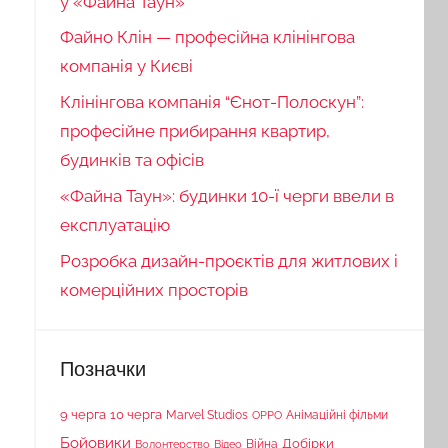
у «Файна Таун»
Файно Клін — професійна клінінгова
компанія у Києві
Клінінгова компанія “Єнот-Полоскун”:
професійне прибирання квартир,
будинків та офісів
«Файна Таун»: будинки 10-ї черги ввели в
експлуатацію
Розробка дизайн-проєктів для житлових і
комерційних просторів
Позначки
9 черга
10 черга
Marvel Studios
Анімаційні фільми
OPPO
Бойовики
Війна
Добірки
Волонтерство
Відео