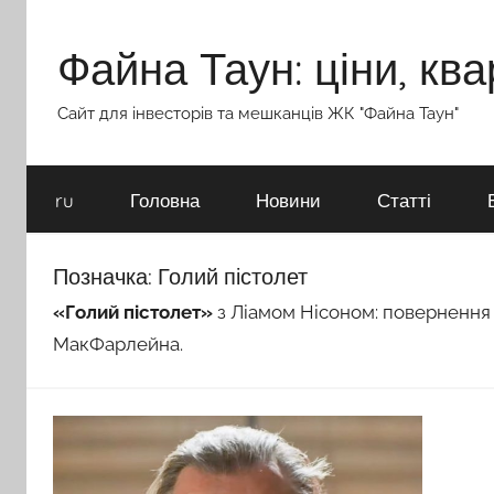
Перейти
до
Файна Таун: ціни, ква
вмісту
Сайт для інвесторів та мешканців ЖК "Файна Таун"
ru
Головна
Новини
Статті
Позначка:
Голий пістолет
«Голий пістолет»
з Ліамом Нісоном: повернення л
МакФарлейна.