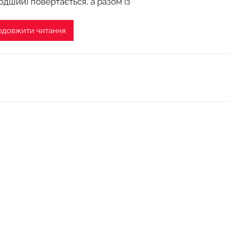
одший) повертається, а разом із
одовжити читання