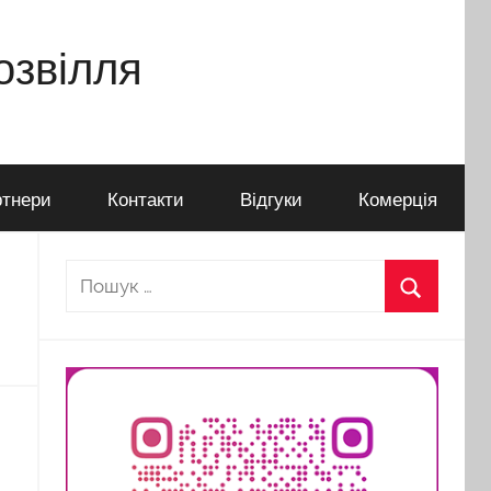
дозвілля
тнери
Контакти
Відгуки
Комерція
Пошук:
Пошук