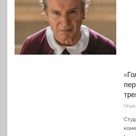
«Го
пер
тре
Опри
Студ
коме