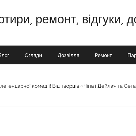
ртири, ремонт, відгуки, 
Блог
Огляди
Дозвілля
Ремонт
Пар
егендарної комедії! Від творців «Чіпа і Дейла» та Сета