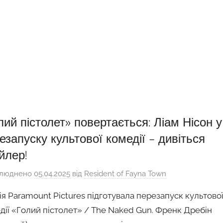
лий пістолет» повертається: Ліам Нісон у
езапуску культової комедії – дивіться
йлер!
люднено
05.04.2025
від
Resident of Fayna Town
ія Paramount Pictures підготувала перезапуск культово
дії «Голий пістолет» / The Naked Gun. Френк Дребін