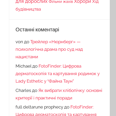
для дорослих
Хорори
Хід
Фільми жахів
будівництва
Останні коментарі
von
до
Трейлер «Нюрнберг» —
психологічна драма про суд над
нацистами
Michael
до
FotoFinder: Цифрова
дерматоскопія та картування родимок у
Lady Esthetic у “Файна Таун”
Charles
до
Як вибрати хлібопічку: основні
критерії і практичні поради
full deltarune prophecy
до
FotoFinder:
Цифрова дерматоскопія та картування