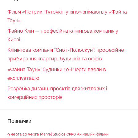
Фільм «Петрик П’яточкін у кіно» знімають у «Файна
Таун»
Файно Клін — професійна клінінгова компанія у
Києві
Клінінгова компанія “Єнот-Полоскун”: професійне
прибирання квартир, будинків та офісів
«Файна Таун»: будинки 10-ї черги ввели в
експлуатацію
Розробка дизайн-проєктів для житлових і
комерційних просторів
Позначки
9 черга
10 черга
Marvel Studios
Анімаційні фільми
OPPO