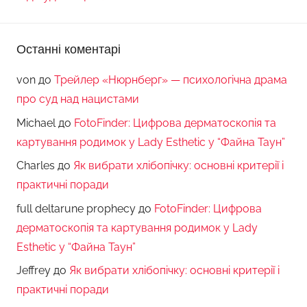
Останні коментарі
von
до
Трейлер «Нюрнберг» — психологічна драма
про суд над нацистами
Michael
до
FotoFinder: Цифрова дерматоскопія та
картування родимок у Lady Esthetic у “Файна Таун”
Charles
до
Як вибрати хлібопічку: основні критерії і
практичні поради
full deltarune prophecy
до
FotoFinder: Цифрова
дерматоскопія та картування родимок у Lady
Esthetic у “Файна Таун”
Jeffrey
до
Як вибрати хлібопічку: основні критерії і
практичні поради