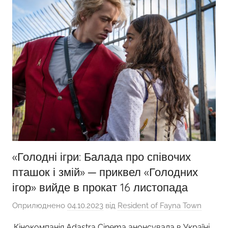
«Голодні ігри: Балада про співочих
пташок і змій» ─ приквел «Голодних
ігор» вийде в прокат 16 листопада
Оприлюднено
04.10.2023
від
Resident of Fayna Town
.Кінокомпанія Adastra Cinema анонсувала в Україні