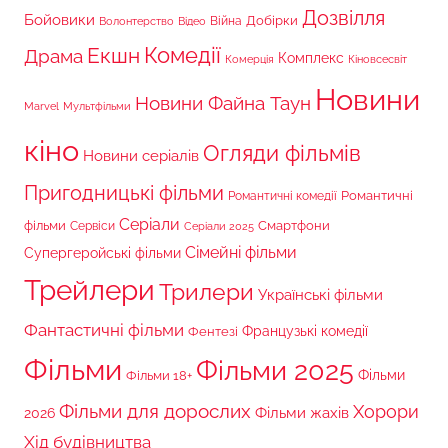
Дозвілля
Бойовики
Війна
Добірки
Волонтерство
Відео
Комедії
Екшн
Драма
Комплекс
Комерція
Кіновсесвіт
Новини
Новини Файна Таун
Marvel
Мультфільми
кіно
Огляди фільмів
Новини серіалів
Пригодницькі фільми
Романтичні
Романтичні комедії
Серіали
фільми
Сервіси
Смартфони
Серіали 2025
Сімейні фільми
Супергеройські фільми
Трейлери
Трилери
Українські фільми
Фантастичні фільми
Французькі комедії
Фентезі
Фільми
Фільми 2025
Фільми 18+
Фільми
Фільми для дорослих
Хорори
Фільми жахів
2026
Хід будівництва