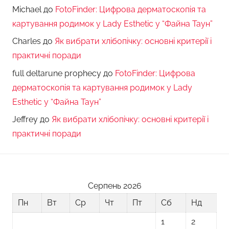
Michael
до
FotoFinder: Цифрова дерматоскопія та
картування родимок у Lady Esthetic у “Файна Таун”
Charles
до
Як вибрати хлібопічку: основні критерії і
практичні поради
full deltarune prophecy
до
FotoFinder: Цифрова
дерматоскопія та картування родимок у Lady
Esthetic у “Файна Таун”
Jeffrey
до
Як вибрати хлібопічку: основні критерії і
практичні поради
Серпень 2026
Пн
Вт
Ср
Чт
Пт
Сб
Нд
1
2