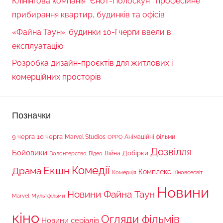
Клінінгова компанія “Єнот-Полоскун”: професійне
прибирання квартир, будинків та офісів
«Файна Таун»: будинки 10-ї черги ввели в
експлуатацію
Розробка дизайн-проєктів для житлових і
комерційних просторів
Позначки
9 черга
10 черга
Marvel Studios
Анімаційні фільми
OPPO
Дозвілля
Бойовики
Війна
Добірки
Волонтерство
Відео
Комедії
Екшн
Драма
Комплекс
Комерція
Кіновсесвіт
Новини
Новини Файна Таун
Marvel
Мультфільми
кіно
Огляди фільмів
Новини серіалів