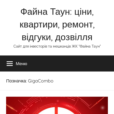
Перейти
Файна Таун: ціни,
до
вмісту
квартири, ремонт,
відгуки, дозвілля
Сайт для інвесторів та мешканців ЖК "Файна Таун"
Меню
Позначка:
GigaCombo