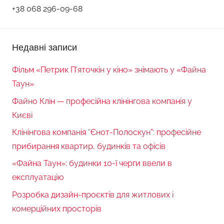
+38 068 296-09-68
Недавні записи
Фільм «Петрик П’яточкін у кіно» знімають у «Файна
Таун»
Файно Клін — професійна клінінгова компанія у
Києві
Клінінгова компанія “Єнот-Полоскун”: професійне
прибирання квартир, будинків та офісів
«Файна Таун»: будинки 10-ї черги ввели в
експлуатацію
Розробка дизайн-проєктів для житлових і
комерційних просторів