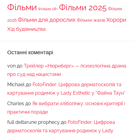
Фільми
Фільми 2025
Фільми 18+
Фільми
Фільми для дорослих
Хорори
Фільми жахів
2026
Хід будівництва
Останні коментарі
von
до
Трейлер «Нюрнберг» — психологічна драма
про суд над нацистами
Michael
до
FotoFinder: Цифрова дерматоскопія та
картування родимок у Lady Esthetic у “Файна Таун”
Charles
до
Як вибрати хлібопічку: основні критерії і
практичні поради
full deltarune prophecy
до
FotoFinder: Цифрова
дерматоскопія та картування родимок у Lady