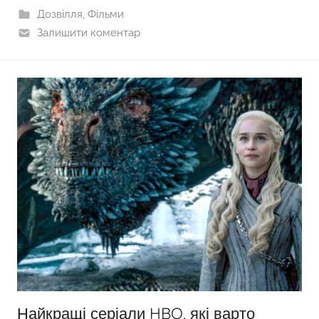
Дозвілля
,
Фільми
Залишити коментар
Найкращі серіали HBO, які варто