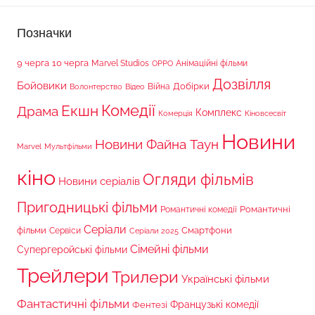
Позначки
9 черга
10 черга
Marvel Studios
Анімаційні фільми
OPPO
Дозвілля
Бойовики
Війна
Добірки
Волонтерство
Відео
Комедії
Екшн
Драма
Комплекс
Комерція
Кіновсесвіт
Новини
Новини Файна Таун
Marvel
Мультфільми
кіно
Огляди фільмів
Новини серіалів
Пригодницькі фільми
Романтичні
Романтичні комедії
Серіали
фільми
Сервіси
Смартфони
Серіали 2025
Сімейні фільми
Супергеройські фільми
Трейлери
Трилери
Українські фільми
Фантастичні фільми
Французькі комедії
Фентезі