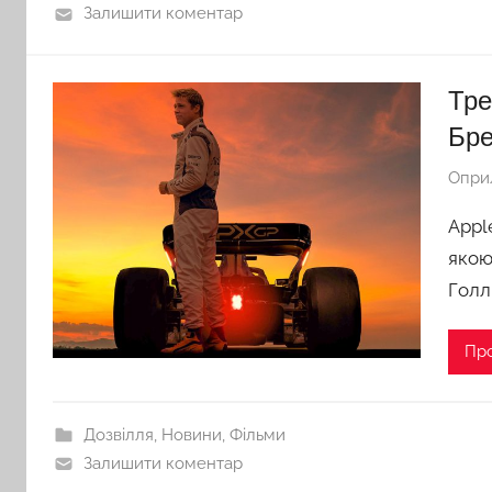
Залишити коментар
Тре
Бре
Опри
Appl
якою
Голл
Пр
Дозвілля
,
Новини
,
Фільми
Залишити коментар