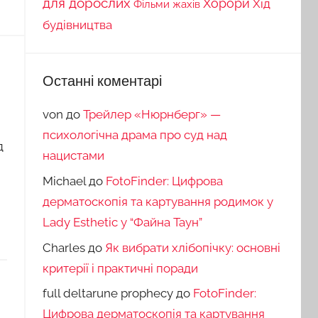
для дорослих
Хорори
Хід
Фільми жахів
будівництва
Останні коментарі
von
до
Трейлер «Нюрнберг» —
психологічна драма про суд над
д
нацистами
Michael
до
FotoFinder: Цифрова
дерматоскопія та картування родимок у
Lady Esthetic у “Файна Таун”
Charles
до
Як вибрати хлібопічку: основні
критерії і практичні поради
full deltarune prophecy
до
FotoFinder:
Цифрова дерматоскопія та картування