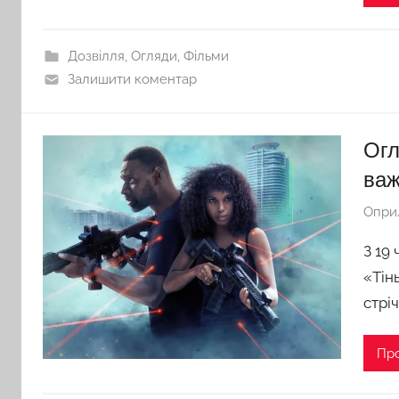
Дозвілля
,
Огляди
,
Фільми
Залишити коментар
Огл
важ
Опри
З 19
«Тін
стрі
Пр