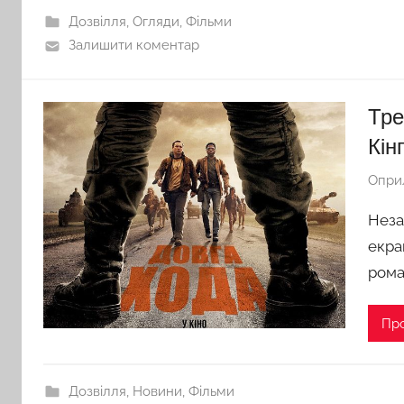
Дозвілля
,
Огляди
,
Фільми
Залишити коментар
Тре
Кін
Опри
Неза
екра
рома
Пр
Дозвілля
,
Новини
,
Фільми