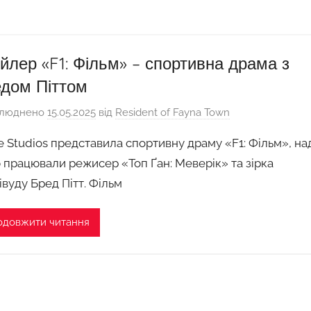
йлер «F1: Фільм» – спортивна драма з
дом Піттом
люднено
15.05.2025
від
Resident of Fayna Town
e Studios представила спортивну драму «F1: Фільм», на
 працювали режисер «Топ Ґан: Меверік» та зірка
івуду Бред Пітт. Фільм
одовжити читання