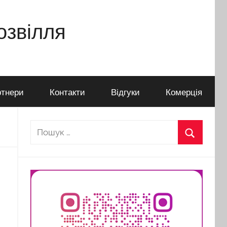
дозвілля
тнери
Контакти
Відгуки
Комерція
Пошук:
Пошук