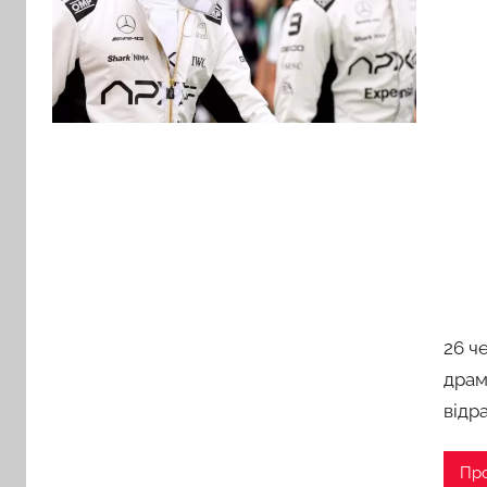
26 ч
драм
відр
Пр