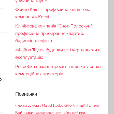
у «Файна Таун»
Файно Клін — професійна клінінгова
компанія у Києві
Клінінгова компанія “Єнот-Полоскун”:
професійне прибирання квартир,
будинків та офісів
«Файна Таун»: будинки 10-ї черги ввели в
експлуатацію
Розробка дизайн-проєктів для житлових і
комерційних просторів
ю
Позначки
9 черга
10 черга
Marvel Studios
Анімаційні фільми
OPPO
Бойовики
Війна
Добірки
Волонтерство
Відео