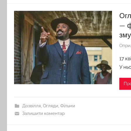
Огл
— ф
зму
Опри
17 к
У нь
Пр
Дозвілля
,
Огляди
,
Фільми
Залишити коментар