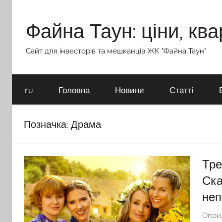
Перейти
до
Файна Таун: ціни, ква
вмісту
Сайт для інвесторів та мешканців ЖК "Файна Таун"
ru
Головна
Новини
Статті
Позначка:
Драма
Тре
Ска
неп
Опри