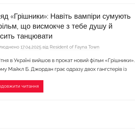
яд «Грішники»: Навіть вампіри сумують
ільм, що висмокче з тебе душу й
сить танцювати
люднено
17.04.2025
від
Resident of Fayna Town
вітня в Україні вийшов в прокат новий фільм «Грішники».
ому Майкл Б. Джордан грає одразу двох гангстерів із
одовжити читання