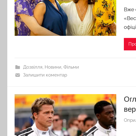
Вже 
«Вес
офіц
Пр
Дозвілля
,
Новини
,
Фільми
Залишити коментар
Огл
вер
Опри