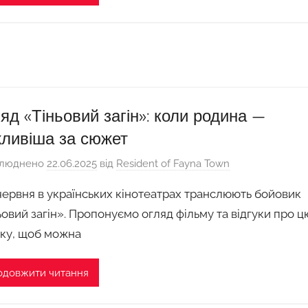
яд «Тіньовий загін»: коли родина —
ливіша за сюжет
люднено
22.06.2025
від
Resident of Fayna Town
 червня в українських кінотеатрах транслюють бойовик
ьовий загін». Пропонуємо огляд фільму та відгуки про ц
чку, щоб можна
одовжити читання