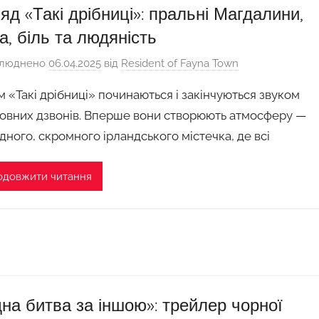
яд «Такі дрібниці»: пральні Магдалини,
а, біль та людяність
люднено
06.04.2025
від
Resident of Fayna Town
м «Такі дрібниці» починаються і закінчуються звуком
овних дзвонів. Вперше вони створюють атмосферу —
дного, скромного ірландського містечка, де всі
одовжити читання
на битва за іншою»: трейлер чорної