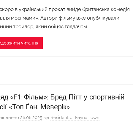
скоро в український прокат вийде британська комедія
ілля моєї мами». Автори фільму вже опублікували
ійний трейлер, який обіцяє глядачам
одовжити читання
яд «F1: Фільм»: Бред Пітт у спортивній
сії «Топ Ґан: Меверік»
люднено
26.06.2025
від
Resident of Fayna Town