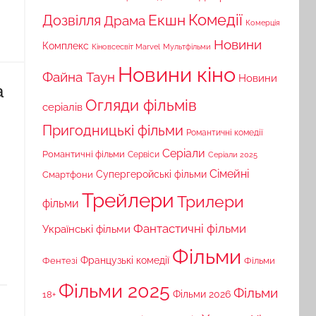
Комедії
Екшн
Дозвілля
Драма
Комерція
Новини
Комплекс
Кіновсесвіт Marvel
Мультфільми
Новини кіно
Файна Таун
Новини
а
Огляди фільмів
серіалів
Пригодницькі фільми
Романтичні комедії
Серіали
Романтичні фільми
Сервіси
Серіали 2025
Сімейні
Супергеройські фільми
Смартфони
Трейлери
Трилери
фільми
Фантастичні фільми
Українські фільми
Фільми
Французькі комедії
Фільми
Фентезі
Фільми 2025
Фільми
18+
Фільми 2026