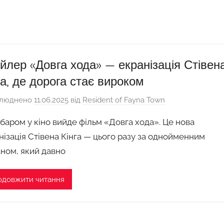
йлер «Довга хода» — екранізація Стівен
га, де дорога стає вироком
люднено
11.06.2025
від
Resident of Fayna Town
баром у кіно вийде фільм «Довга хода». Це нова
нізація Стівена Кінга — цього разу за однойменним
ном, який давно
одовжити читання