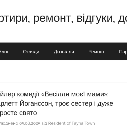
ртири, ремонт, відгуки, 
Блог
Огляди
Дозвілля
Ремонт
Пар
йлер комедії «Весілля моєї мами»:
рлетт Йоганссон, троє сестер і дуже
росте свято
люднено
05.08.2025
від
Resident of Fayna Town