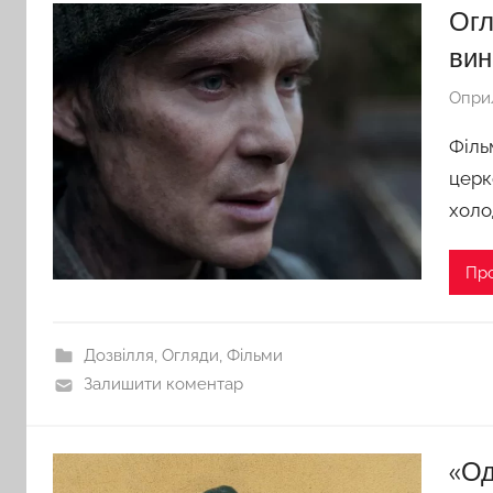
Огл
вин
Опри
Філь
церк
холо
Пр
Дозвілля
,
Огляди
,
Фільми
Залишити коментар
«Од