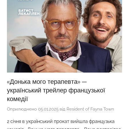
«Донька мого терапевта» ─
український трейлер французької
комедії
Оприлюднено
05.01.2025
від
Resident of Fayna Town
2 січня в український прокат вийшла французька