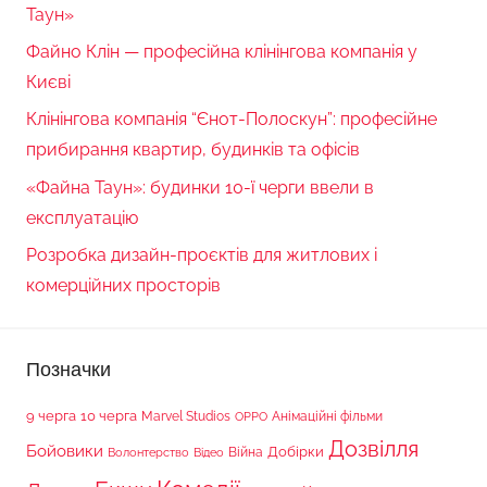
Таун»
Файно Клін — професійна клінінгова компанія у
Києві
Клінінгова компанія “Єнот-Полоскун”: професійне
прибирання квартир, будинків та офісів
«Файна Таун»: будинки 10-ї черги ввели в
експлуатацію
Розробка дизайн-проєктів для житлових і
комерційних просторів
Позначки
9 черга
10 черга
Marvel Studios
Анімаційні фільми
OPPO
Дозвілля
Бойовики
Війна
Добірки
Волонтерство
Відео