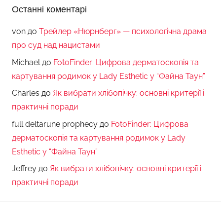
Останні коментарі
von
до
Трейлер «Нюрнберг» — психологічна драма
про суд над нацистами
Michael
до
FotoFinder: Цифрова дерматоскопія та
картування родимок у Lady Esthetic у “Файна Таун”
Charles
до
Як вибрати хлібопічку: основні критерії і
практичні поради
full deltarune prophecy
до
FotoFinder: Цифрова
дерматоскопія та картування родимок у Lady
Esthetic у “Файна Таун”
Jeffrey
до
Як вибрати хлібопічку: основні критерії і
практичні поради