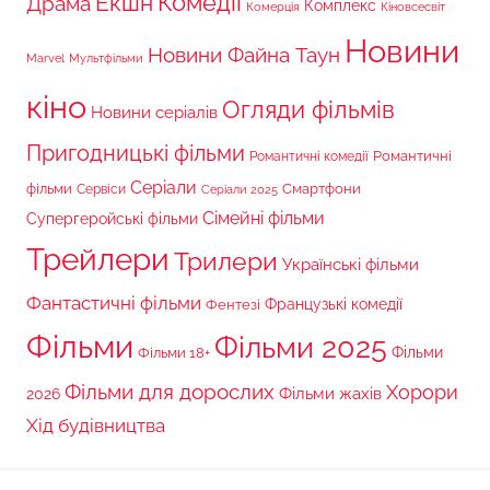
Комедії
Екшн
Драма
Комплекс
Комерція
Кіновсесвіт
Новини
Новини Файна Таун
Marvel
Мультфільми
кіно
Огляди фільмів
Новини серіалів
Пригодницькі фільми
Романтичні
Романтичні комедії
Серіали
фільми
Сервіси
Смартфони
Серіали 2025
Сімейні фільми
Супергеройські фільми
Трейлери
Трилери
Українські фільми
Фантастичні фільми
Французькі комедії
Фентезі
Фільми
Фільми 2025
Фільми 18+
Фільми
Фільми для дорослих
Хорори
Фільми жахів
2026
Хід будівництва