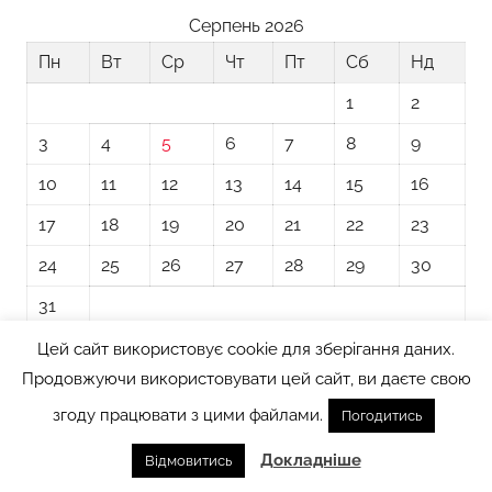
Серпень 2026
Пн
Вт
Ср
Чт
Пт
Сб
Нд
1
2
3
4
5
6
7
8
9
10
11
12
13
14
15
16
17
18
19
20
21
22
23
24
25
26
27
28
29
30
31
Цей сайт використовує cookie для зберігання даних.
« Лип
Продовжуючи використовувати цей сайт, ви даєте свою
згоду працювати з цими файлами.
Погодитись
Тема WordPress: Donovan від ThemeZee.
Докладніше
Відмовитись