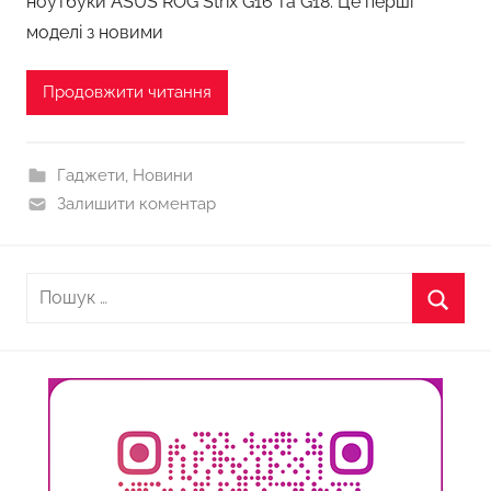
ноутбуки ASUS ROG Strix G16 та G18. Це перші
моделі з новими
Продовжити читання
Гаджети
,
Новини
Залишити коментар
Пошук:
Пошу