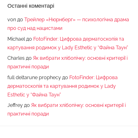
Останні коментарі
von
до
Трейлер «Нюрнберг» — психологічна драма
про суд над нацистами
Michael
до
FotoFinder: Цифрова дерматоскопія та
картування родимок у Lady Esthetic у “Файна Таун”
Charles
до
Як вибрати хлібопічку: основні критерії і
практичні поради
full deltarune prophecy
до
FotoFinder: Цифрова
дерматоскопія та картування родимок у Lady
Esthetic у “Файна Таун”
Jeffrey
до
Як вибрати хлібопічку: основні критерії і
практичні поради