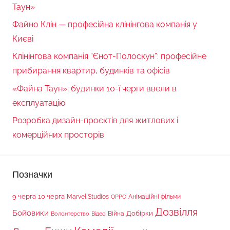
Таун»
Файно Клін — професійна клінінгова компанія у
Києві
Клінінгова компанія “Єнот-Полоскун”: професійне
прибирання квартир, будинків та офісів
«Файна Таун»: будинки 10-ї черги ввели в
експлуатацію
Розробка дизайн-проєктів для житлових і
комерційних просторів
Позначки
9 черга
10 черга
Marvel Studios
Анімаційні фільми
OPPO
Дозвілля
Бойовики
Війна
Добірки
Волонтерство
Відео