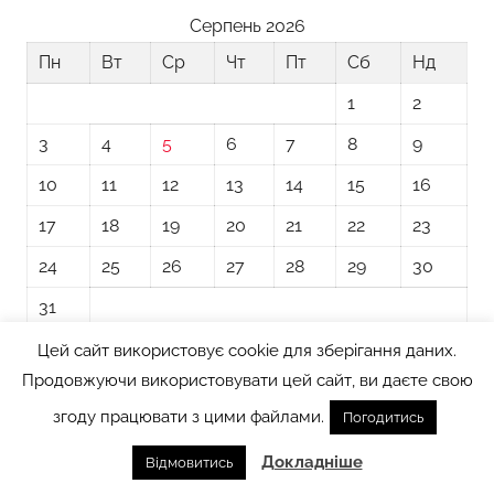
Серпень 2026
Пн
Вт
Ср
Чт
Пт
Сб
Нд
1
2
3
4
5
6
7
8
9
10
11
12
13
14
15
16
17
18
19
20
21
22
23
24
25
26
27
28
29
30
31
Цей сайт використовує cookie для зберігання даних.
« Лип
Продовжуючи використовувати цей сайт, ви даєте свою
згоду працювати з цими файлами.
Погодитись
Тема WordPress: Donovan від ThemeZee.
Докладніше
Відмовитись