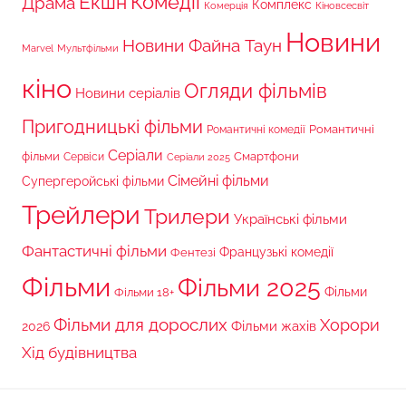
Комедії
Екшн
Драма
Комплекс
Комерція
Кіновсесвіт
Новини
Новини Файна Таун
Marvel
Мультфільми
кіно
Огляди фільмів
Новини серіалів
Пригодницькі фільми
Романтичні
Романтичні комедії
Серіали
фільми
Сервіси
Смартфони
Серіали 2025
Сімейні фільми
Супергеройські фільми
Трейлери
Трилери
Українські фільми
Фантастичні фільми
Французькі комедії
Фентезі
Фільми
Фільми 2025
Фільми 18+
Фільми
Фільми для дорослих
Хорори
Фільми жахів
2026
Хід будівництва