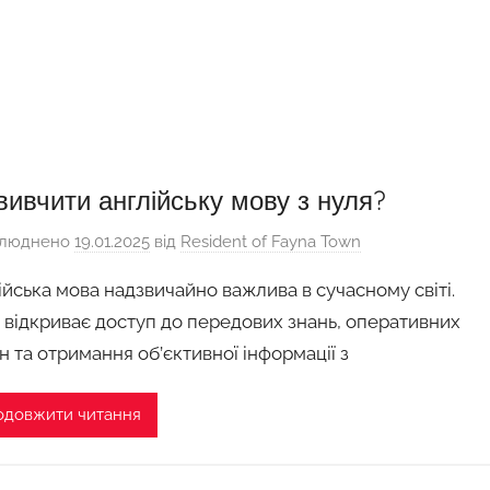
вивчити англійську мову з нуля?
люднено
19.01.2025
від
Resident of Fayna Town
ійська мова надзвичайно важлива в сучасному світі.
 відкриває доступ до передових знань, оперативних
н та отримання об’єктивної інформації з
одовжити читання