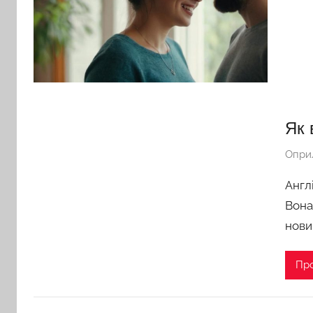
Як 
Опри
Англ
Вона
нови
Пр