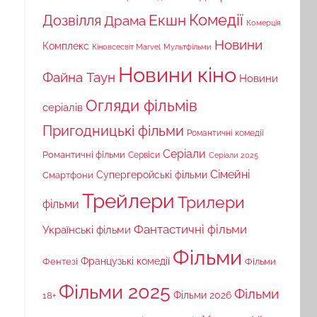
Комедії
Екшн
Дозвілля
Драма
Комерція
Новини
Комплекс
Кіновсесвіт Marvel
Мультфільми
Новини кіно
Файна Таун
Новини
Огляди фільмів
серіалів
Пригодницькі фільми
Романтичні комедії
Серіали
Романтичні фільми
Сервіси
Серіали 2025
Сімейні
Супергеройські фільми
Смартфони
Трейлери
Трилери
фільми
Фантастичні фільми
Українські фільми
Фільми
Французькі комедії
Фільми
Фентезі
Фільми 2025
Фільми
18+
Фільми 2026