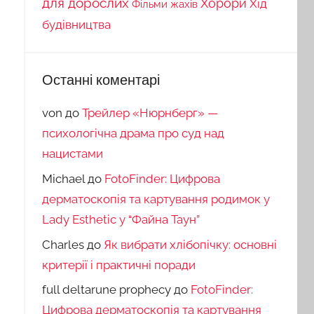
для дорослих
Хорори
Хід
Фільми жахів
будівництва
Останні коментарі
von
до
Трейлер «Нюрнберг» —
психологічна драма про суд над
нацистами
Michael
до
FotoFinder: Цифрова
дерматоскопія та картування родимок у
Lady Esthetic у “Файна Таун”
Charles
до
Як вибрати хлібопічку: основні
критерії і практичні поради
full deltarune prophecy
до
FotoFinder:
Цифрова дерматоскопія та картування