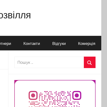
дозвілля
тнери
Контакти
Відгуки
Комерція
Пошук:
Пошук