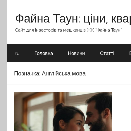
Перейти
до
Файна Таун: ціни, ква
вмісту
Сайт для інвесторів та мешканців ЖК "Файна Таун"
ru
Головна
Новини
Статті
Позначка:
Англійська мова