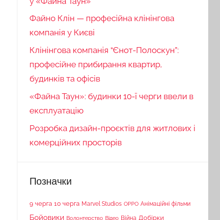
у «Файна Таун»
Файно Клін — професійна клінінгова
компанія у Києві
Клінінгова компанія “Єнот-Полоскун”:
професійне прибирання квартир,
будинків та офісів
«Файна Таун»: будинки 10-ї черги ввели в
експлуатацію
Розробка дизайн-проєктів для житлових і
комерційних просторів
Позначки
9 черга
10 черга
Marvel Studios
Анімаційні фільми
OPPO
Бойовики
Війна
Добірки
Волонтерство
Відео