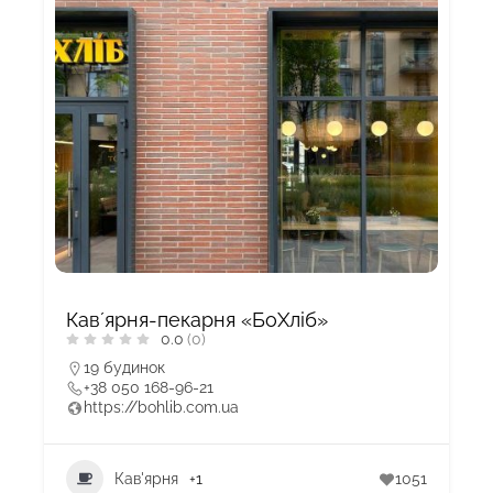
Кавʼярня-пекарня «БоХліб»
0.0
(0)
19 будинок
+38 050 168-96-21
https://bohlib.com.ua
Кав'ярня
+1
1051