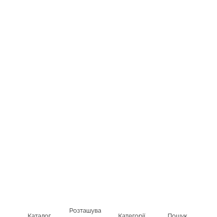
Розташува
Каталог
Категорії
Пошук